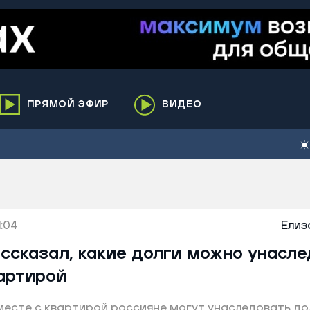
ПРЯМОЙ ЭФИР
ВИДЕО
ха
кий
елькупский
нги
1:04
нко
Елиз
ренгой
ссказал, какие долги можно унасл
ий район
артирой
к
месте с квартирой россияне могут унаследовать до
ьский район