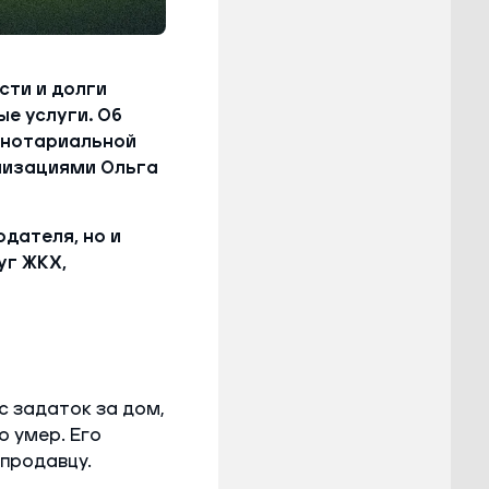
сти и долги
е услуги. Об
 нотариальной
низациями Ольга
дателя, но и
уг ЖКХ,
с задаток за дом,
о умер. Его
продавцу.