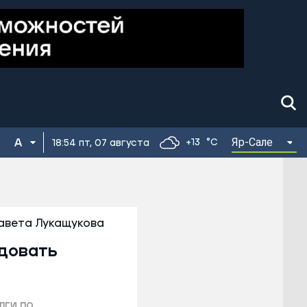
Яр-Сале
+13
°C
18:54 пт, 07 августа
авета Лукащукова
едовать
лги по