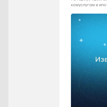
комуслугам и ипо
Пуровск
Салехар
Тарко-С
Тазовск
Шурышка
Ямальск