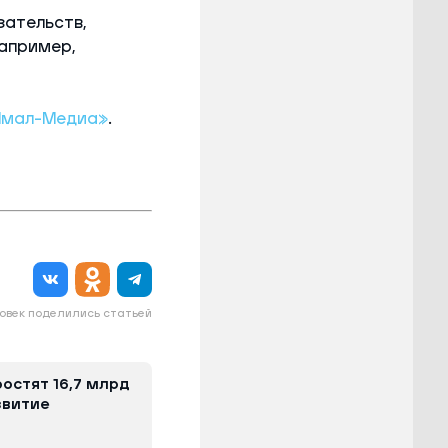
зательств,
апример,
Ямал-Медиа»
.
овек поделились статьей
остят 16,7 млрд
звитие