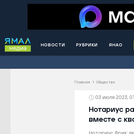
НОВОСТИ
РУБРИКИ
ЯНАО
Волнова
Губкинс
Краснос
район
Главная
Общество
Лабытна
03 июля 2023, 0
Муравле
Новый У
Нотариус ра
Надымск
вместе с кв
Ноябрьс
Нотариус Фрик: в
Приурал