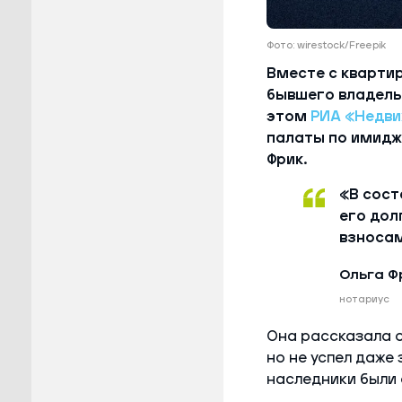
Фото: wirestock/Freepik
Вместе с квартир
бывшего владель
этом
РИА «Недв
палаты по имидж
Фрик.
«В сост
его дол
взносам
Ольга Ф
нотариус
Она рассказала о
но не успел даже
наследники были 