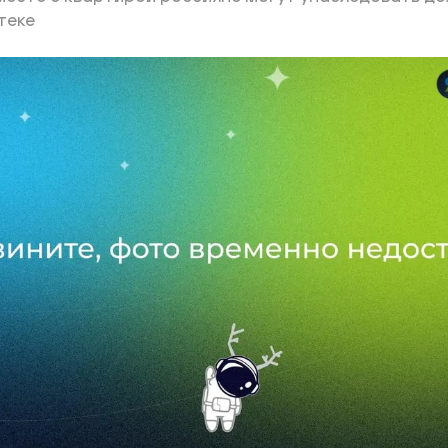
теке
ий район
д
але
ий район
рский район
ий район