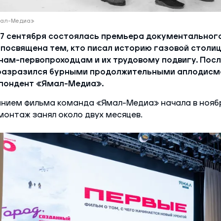
Ямал-Медиа»
 7 сентября состоялась премьера документальног
 посвящена тем, кто писал историю газовой столи
анам-первопроходцам и их трудовому подвигу. Пос
разразился бурными продолжительными аплодисм
пондент «Ямал-Медиа».
анием фильма команда «Ямал-Медиа» начала в нояб
монтаж занял около двух месяцев.