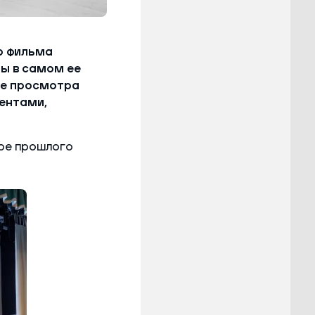
о фильма
цы в самом ее
ле просмотра
ентами,
ре прошлого