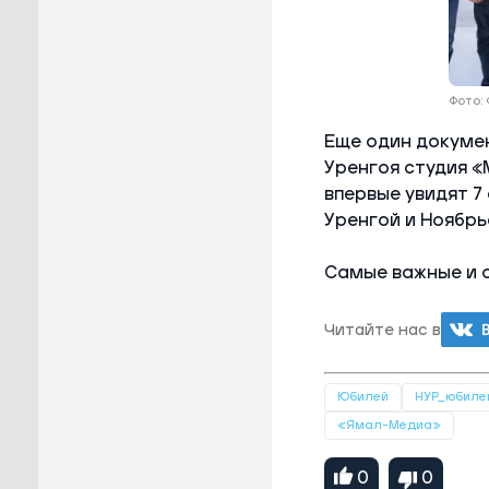
Фото:
Еще один докуме
Уренгоя студия «
впервые увидят 7
Уренгой и Ноябрь
Самые важные и 
Читайте нас в
Юбилей
НУР_юбиле
«Ямал-Медиа»
0
0