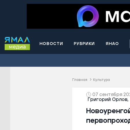
НОВОСТИ
РУБРИКИ
ЯНАО
Волнова
Губкинс
Краснос
район
Главная
Культура
Лабытна
07 сентября 2025
Муравле
Григорий Орлов,
Новый У
Новоуренго
Надымск
первопрохо
Ноябрьс
Приурал