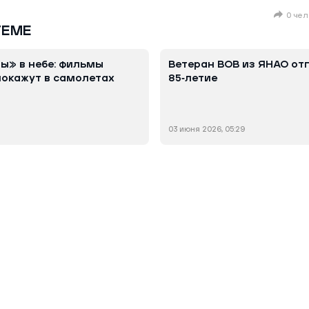
0 чел
ТЕМЕ
ы» в небе: фильмы
Ветеран ВОВ из ЯНАО от
окажут в самолетах
85‑летие
03 июня 2026, 05:29