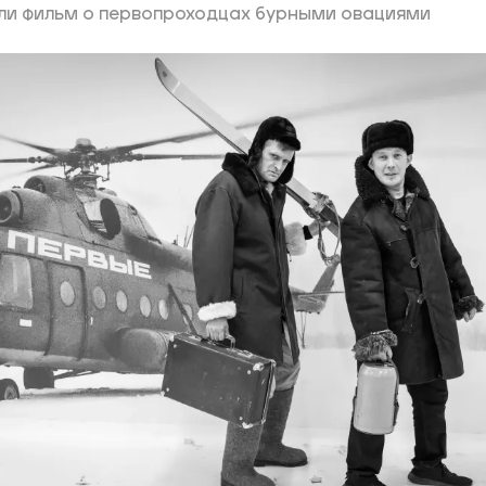
ли фильм о первопроходцах бурными овациями
ий район
д
але
ий район
рский район
ий район