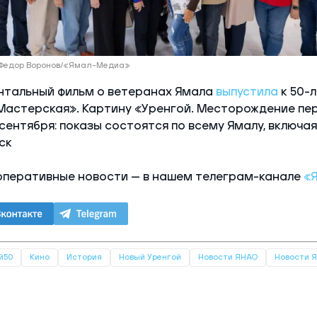
 Федор Воронов/«Ямал-Медиа»
нтальный фильм о ветеранах Ямала
выпустила
к 50-
Мастерская». Картину «Уренгой. Месторождение пе
 сентября: показы состоятся по всему Ямалу, включа
ск
оперативные новости — в нашем телеграм-канале
«
й50
Кино
История
Новый Уренгой
Новости ЯНАО
Новости 