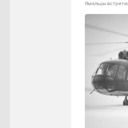
Ямальцы встрети
Пуровск
Салехар
Тарко-С
Тазовск
Шурышка
Ямальск