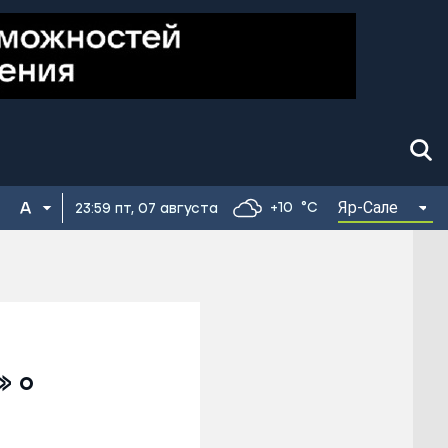
Яр-Сале
+10
°C
23:59 пт, 07 августа
» о