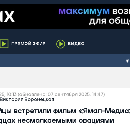
ПРЯМОЙ ЭФИР
ВИДЕО
ха
кий
елькупский
нги
, 10:13
нко
(обновлено: 07 сентября 2025, 14:47)
Виктория Воронецкая
ренгой
йцы встретили фильм «Ямал-Медиа
ий район
дцах несмолкаемыми овациями
к
ьский район