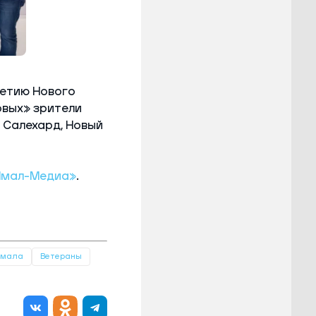
Фото: Федор Воронов/«Ямал-Медиа»
летию Нового
рвых» зрители
я Салехард, Новый
Ямал-Медиа»
.
Ямала
Ветераны