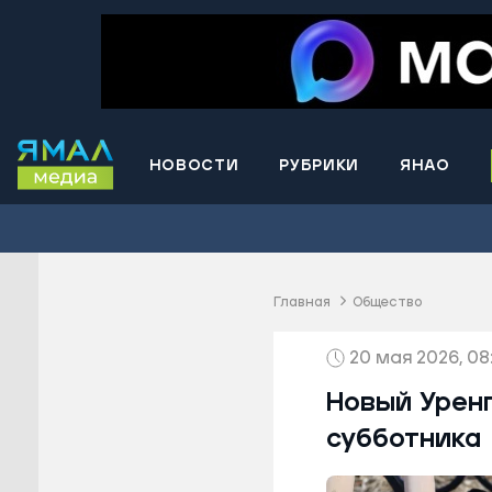
НОВОСТИ
РУБРИКИ
ЯНАО
Волнова
Губкинс
Краснос
район
Главная
Общество
Лабытна
20 мая 2026, 08:
Муравле
Новый У
Новый Уренг
Надымск
субботника
Ноябрьс
Приурал