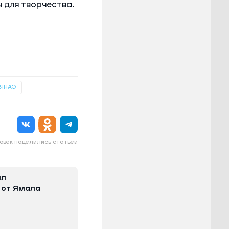
 для творчества.
 ЯНАО
овек поделились статьей
ил
 от Ямала