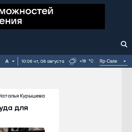
Яр-Сале
+18
°C
10:06 чт, 06 августа
Наталья Курышева
уда для