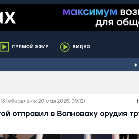
ПРЯМОЙ ЭФИР
ВИДЕО
ха
кий
елькупский
нги
13
нко
(обновлено: 20 мая 2026, 09:12)
ренгой
ой отправил в Волноваху орудия тр
ий район
к
ьский район