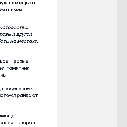
ную помощь от
ботников,
устройства:
травы и другой
боты на местах»
, —
кое. Первые
еи, памятник
ны.
ид населенных
благоустраивают
омощь
ваний товаров,