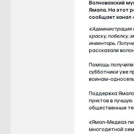
Волновахский му
Ямала. На этот р
сообщает канал 
«Администрация Н
краску, побелку, 
инвентарь. Получ
рассказали воло
Помощь получили 
субботники уже п
воинам-односель
Поддержка Ямала
пунктов в лучшую
общественные те
«Ямал-Медиа» пи
многодетной семь