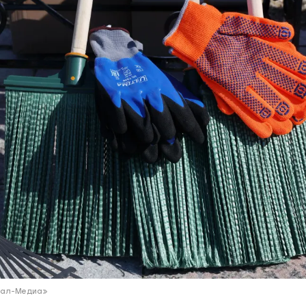
ий район
д
але
ий район
рский район
ий район
Ямал-Медиа»