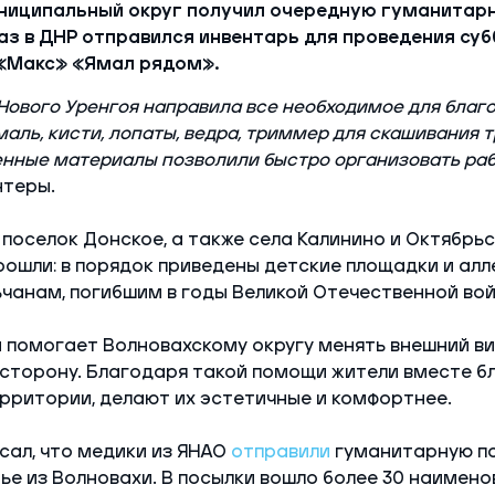
ниципальный округ получил очередную гуманитар
аз в ДНР отправился инвентарь для проведения суб
«Макс» «Ямал рядом».
ового Уренгоя направила все необходимое для благо
эмаль, кисти, лопаты, ведра, триммер для скашивания 
енные материалы позволили быстро организовать ра
нтеры.
поселок Донское, а также села Калинино и Октябрьс
рошли: в порядок приведены детские площадки и алл
чанам, погибшим в годы Великой Отечественной вой
 помогает Волновахскому округу менять внешний в
 сторону. Благодаря такой помощи жители вместе 
рритории, делают их эстетичные и комфортнее.
сал, что медики из ЯНАО
отправили
гуманитарную п
е из Волновахи. В посылки вошло более 30 наимено