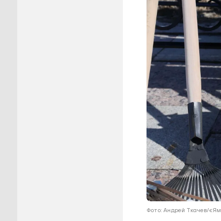
Пуровск
Салехар
Тарко-С
Тазовск
Шурышка
Ямальск
Фото: Андрей Ткачев/«