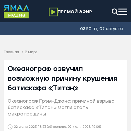
ПРЯМОЙ ЭФИР
03:50 пт, 07 августа
Главная
В мире
Океанограф озвучил
возможную причину крушения
батискафа «Титан»
Океанограф Грэм-Джонс: причиной взрыва
батискафа «Титан» могли стать
микротрещины
02 июля 2023, 18:53
(обновлено: 02 июля 2023, 19:06)