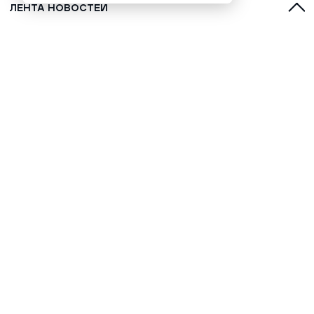
ЛЕНТА НОВОСТЕЙ
С духами, оленями и лайками:
топ-5 фильмов о Севере для
обязательного просмотра