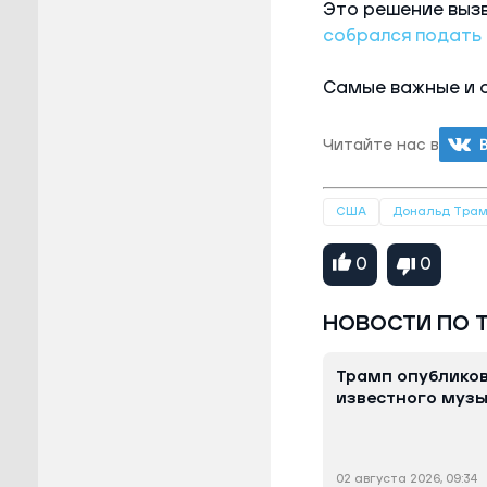
Это решение выз
собрался подать
Самые важные и 
Читайте нас в
США
Дональд Тра
0
0
НОВОСТИ ПО 
Трамп опубликов
известного муз
02 августа 2026, 09:34