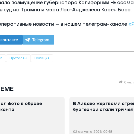
вало возмущение губернатора Калифорнии Ньюсома
в суд на Трампа и мэра Лос-Анджелеса Карен Басс.
оперативные новости — в нашем телеграм-канале
«
мп
Протесты
Полиция
0 чел
ТЕМЕ
ал фото в образе
В Айдахо жертвами стре
ыканта
бургерной стали три чел
02 августа 2026, 00:48