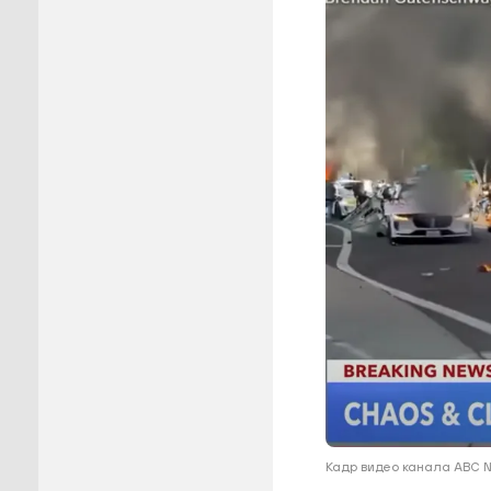
Пуровск
Салехар
Тарко-С
Тазовск
Шурышка
Ямальск
Кадр видео канала ABC N