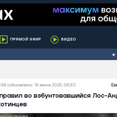
ПРЯМОЙ ЭФИР
ВИДЕО
ха
кий
елькупский
нги
:56
нко
(обновлено: 10 июня 2025, 06:37)
Ев
ренгой
аправил во взбунтовавшийся Лос-А
ий район
хотинцев
к
ьский район