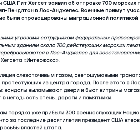
 США Пит Хегсет заявил об отправке 700 морских п
мп-Пендлтон в Лос-Анджелес. Военные примут учас
ые были спровоцированы миграционной политикой
сшими угрозами сотрудникам федеральных правоохра
льным зданиям около 700 действующих морских пехо
еребрасываются в Лос-Анджелес для восстановлени
 Хегсета «Интерфакс».
олиция слезоточивым газом, светошумовыми гранат
 протестующих из центра города. После этого в Ло
: вандалы выламывают двери и бьют витрины магаз
 в негодность стены, дороги и памятники.
ам порядка уже прибыли 300 военнослужащих Нацио
что за последние десятилетия президент США вперв
росьбы властей штата.