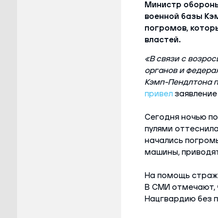
Министр обороны
военной базы Кэ
погромов, котор
властей.
«В связи с возро
органов и федера
Кэмп-Пендлтона п
привел
заявление
Сегодня ночью п
пулями оттеснила
начались погромы
машины, приводят
На помощь страж
В СМИ отмечают, 
Нацгвардию без п