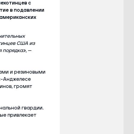
ехотинцев с
тие в подавлении
 американских
нительных
тинцев США из
я порядка»
, —
ами и резиновыми
с-Анджелесе
инов, громят
нальной гвардии.
ые привлекает