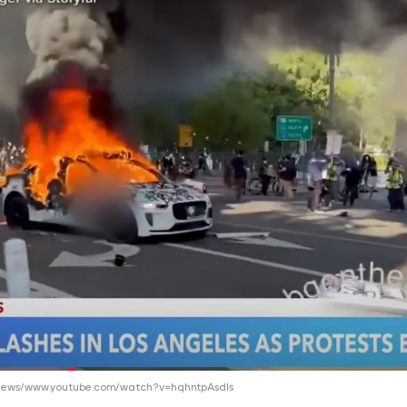
ий район
д
але
ий район
рский район
ий район
ews/www.youtube.com/watch?v=hqhntpAsdIs