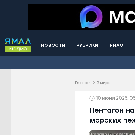
НОВОСТИ
РУБРИКИ
ЯНАО
Волнова
Губкинс
Краснос
район
Главная
В мире
Лабытна
10 июня 2025, 05
Муравле
Новый У
Пентагон н
Надымск
морских пе
Ноябрьс
Приурал