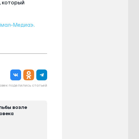
, который
Ямал-Медиа».
овек поделились статьей
льбы возле
овека