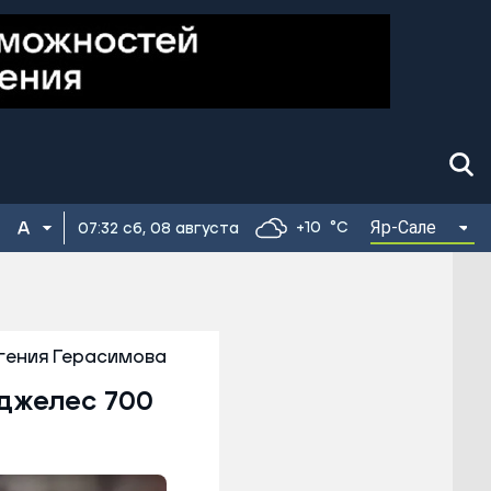
Яр-Сале
+10
°C
07:32 сб, 08 августа
гения Герасимова
нджелес 700