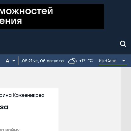
Яр-Сале
+17
°C
08:21 чт, 06 августа
рина Кожевникова
-за
за войну