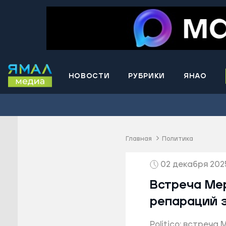
НОВОСТИ
РУБРИКИ
ЯНАО
Волнова
Губкинс
Краснос
район
Главная
Политика
Лабытна
02 декабря 2025
Муравле
Новый У
Встреча Мер
Надымск
репараций 
Ноябрьс
Politico: встреча
Приурал