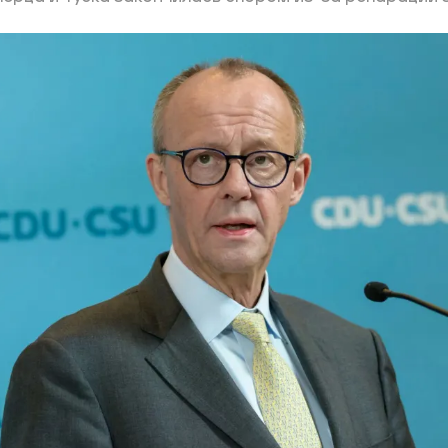
ий район
д
але
ий район
рский район
ий район