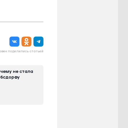
овек поделились статьей
очему не стала
мбсдорфу