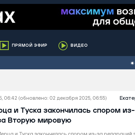
ПРЯМОЙ ЭФИР
ВИДЕО
ха
кий
елькупский
нги
, 06:42
нко
(обновлено: 02 декабря 2025, 06:55)
Екате
ренгой
ца и Туска закончилась спором из
ий район
за Вторую мировую
к
 Мерца и Туска закончилась спором из-за репараций 
ьский район