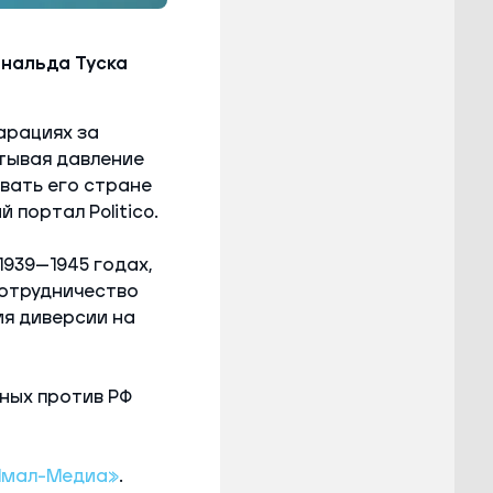
нальда Туска
арациях за
тывая давление
вать его стране
портал Politico.
1939—1945 годах,
сотрудничество
ия диверсии на
ных против РФ
Ямал-Медиа»
.