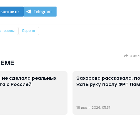
еговоры
Европа
0 чел
ТЕМЕ
я не сделала реальных
Захарова рассказала, п
га с Россией
жать руку послу ФРГ Ла
19 июля 2026, 05:37