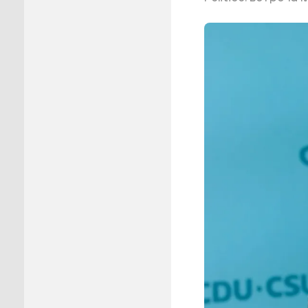
Пуровск
Салехар
Тарко-С
Тазовск
Шурышка
Ямальск