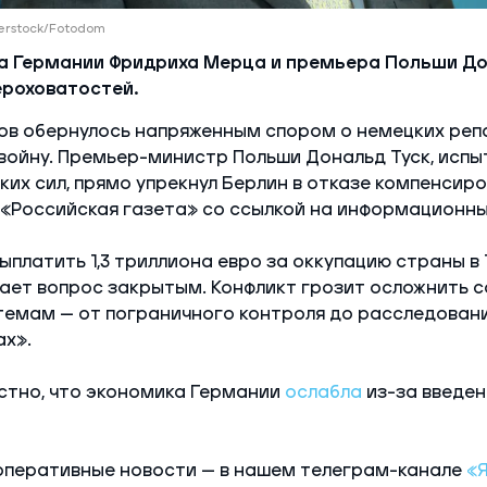
terstock/Fotodom
а Германии Фридриха Мерца и премьера Польши До
ероховатостей.
ов обернулось напряженным спором о немецких реп
войну. Премьер-министр Польши Дональд Туск, испы
их сил, прямо упрекнул Берлин в отказе компенсиро
«Российская газета» со ссылкой на информационный 
ыплатить 1,3 триллиона евро за оккупацию страны в 
ает вопрос закрытым. Конфликт грозит осложнить 
темам — от пограничного контроля до расследован
ах».
стно, что экономика Германии
ослабла
из-за введен
оперативные новости — в нашем телеграм-канале
«