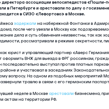
 директора ассоциации велосипедистов «Пошли-п
ли в Петербурге и арестовали по делу о госизмене
аходится в СИЗО «Лефортово» в Москве.
ойжеса
задержали
на набережной Фонтанки в Адмир
 дома, после чего увезли в Москву как подозреваемог
жание дела и суть обвинения неизвестны, так как х
видимости, рассматривали в режиме секретности, пи
как юрист и управляющий партнер «Аверс Германия
т оформить ВНЖ для выезда в ФРГ россиянам, граж
Он последовательно выступал против платных парков
районе и участвовал в заседаниях Законодательно
ому вопросу. На одном из подобных мероприятий Мо
развернули травлю в связи с его германским паспор
нувшей неделе в Москве
арестовали
бизнесмена, при
м актам на территории РФ.