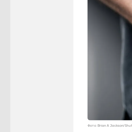
Пуровск
Салехар
Тарко-С
Тазовск
Шурышка
Ямальск
Фото: Brian A Jackson/Sh