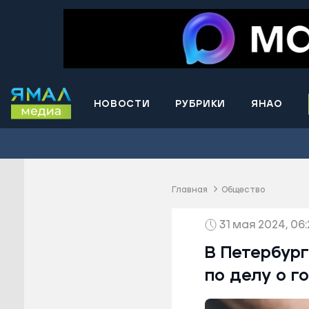
НОВОСТИ
РУБРИКИ
ЯНАО
Волнова
Губкинс
Краснос
район
Главная
Общество
Лабытна
31 мая 2024, 06:
Муравле
Новый У
В Петербур
Надымск
по делу о г
Ноябрьс
Приурал