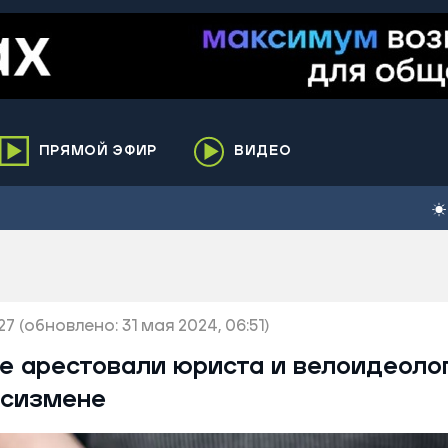
ПРЯМОЙ ЭФИР
ВИДЕО
ха
кий
елькупский
нги
27
нко
(обновлено: 31 мая 2024, 06:51)
ренгой
ге арестовали юриста и велоидеол
ий район
осизмене
к
ьский район