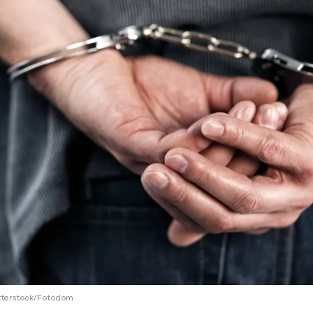
ий район
д
але
ий район
рский район
ий район
utterstock/Fotodom