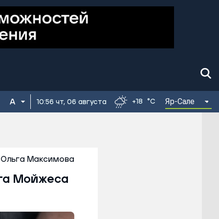
Яр-Сале
+18
°C
10:56 чт, 06 августа
Ольга Максимова
ога Мойжеса