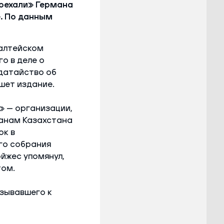
оехали» Германа
. По данным
алтейском
о в деле о
одатайство об
шет издание.
» — организации,
данам Казахстана
ок в
го собрания
йжес упомянул,
том.
зывавшего к