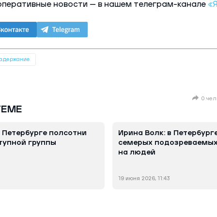
оперативные новости — в нашем телеграм-канале
«
адержание
0 чел
ТЕМЕ
 Петербурге полсотни
Ирина Волк: в Петербург
тупной группы
семерых подозреваемых
на людей
19 июня 2026, 11:43