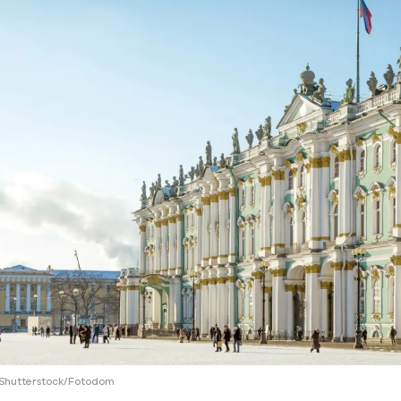
ий район
д
але
ий район
рский район
ий район
/Shutterstock/Fotodom