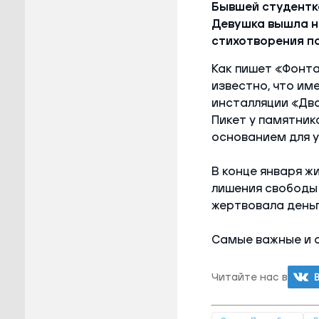
Бывшей студентке
Девушка вышла на
стихотворения п
Как пишет «Фонт
известно, что им
инсталляции «Два
Пикет у памятник
основанием для у
В конце января ж
лишения свободы 
жертвовала деньг
Самые важные и 
Читайте нас в