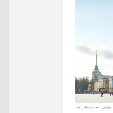
Пуровск
Салехар
Тарко-С
Тазовск
Шурышка
Ямальск
Фото: Mikolaj Niemczewski