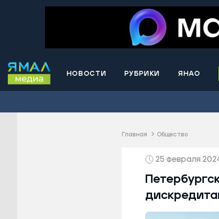
НОВОСТИ
РУБРИКИ
ЯНАО
Волнова
Губкинс
Краснос
район
Главная
Общество
Лабытна
25 февраля 2024
Муравле
Новый У
Петербургск
Надымск
дискредита
Ноябрьс
Приурал