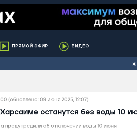
ПРЯМОЙ ЭФИР
ВИДЕО
ха
кий
елькупский
нги
:00
нко
(обновлено: 09 июня 2025, 12:07)
ренгой
 Харсаиме останутся без воды 10 и
ий район
а предупредили об отключении воды 10 июня
к
ьский район