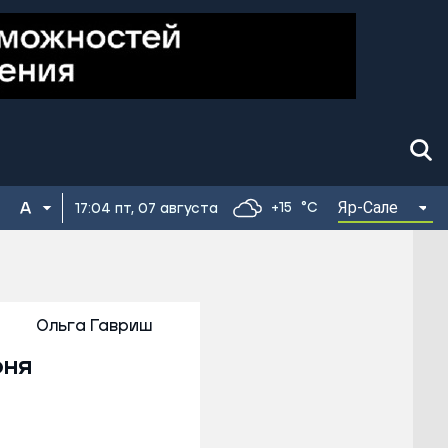
Яр-Сале
+15
°C
17:04 пт, 07 августа
Ольга Гавриш
юня