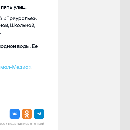
пять улиц.
А «Приуралье».
ной, Школьной,
.
одной воды. Ее
Ямал-Медиа»
.
овек поделились статьей