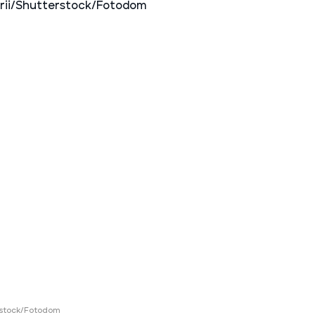
ий район
д
але
ий район
рский район
ий район
erstock/Fotodom