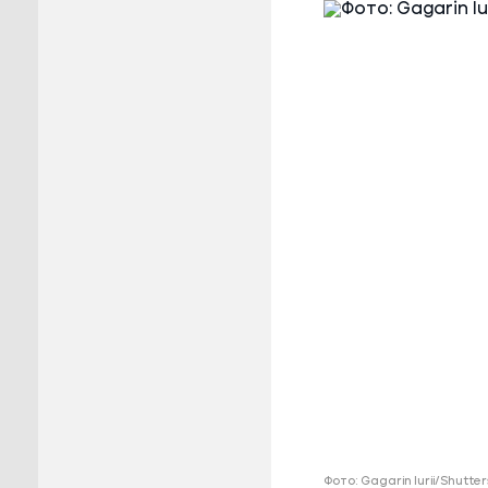
Пуровск
Салехар
Тарко-С
Тазовск
Шурышка
Ямальск
Фото: Gagarin Iurii/Shutt