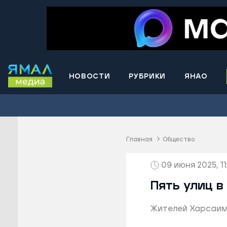
НОВОСТИ
РУБРИКИ
ЯНАО
Волнова
Губкинс
Краснос
район
Главная
Общество
Лабытна
09 июня 2025, 11
Муравле
Новый У
Пять улиц в
Надымск
Жителей Харсаим
Ноябрьс
Приурал