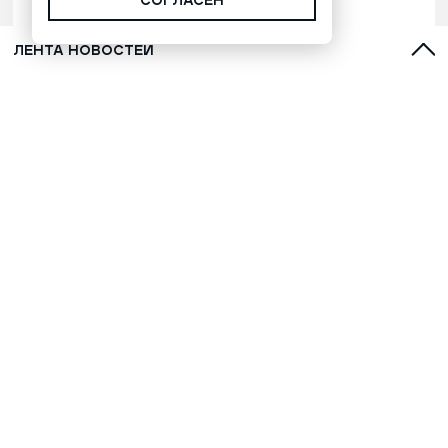
СОГЛАСЕН
ЛЕНТА НОВОСТЕЙ
Кофе робуста рекордно подорожал
из-за неурожая во Вьетнаме