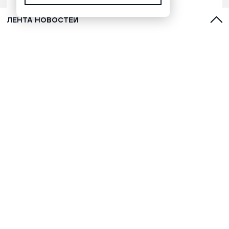
ЛЕНТА НОВОСТЕЙ
«112»: на трассе в Подмосковье
рейсовый автобус Чехов – Москва
врезался в КамАЗ