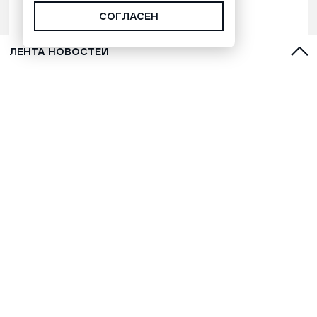
СОГЛАСЕН
ЛЕНТА НОВОСТЕЙ
С духами, оленями и лайками:
топ-5 фильмов о Севере для