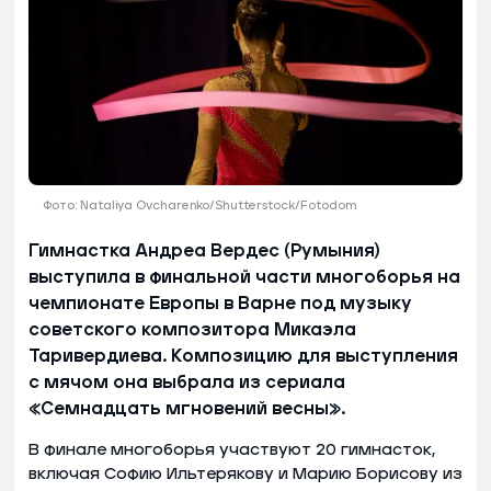
Фото: Nataliya Ovcharenko/Shutterstock/Fotodom
Гимнастка Андреа Вердес (Румыния)
выступила в финальной части многоборья на
чемпионате Европы в Варне под музыку
советского композитора Микаэла
Таривердиева. Композицию для выступления
с мячом она выбрала из сериала
«Семнадцать мгновений весны».
В финале многоборья участвуют 20 гимнасток,
включая Софию Ильтерякову и Марию Борисову из