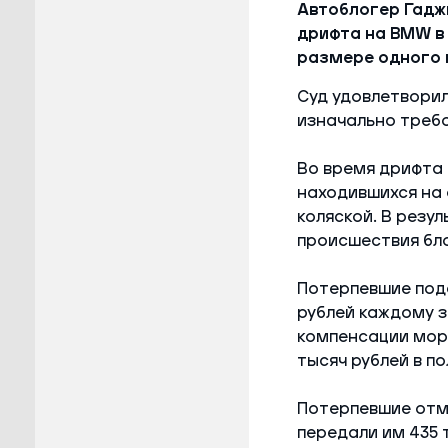
Автоблогер Гаджи
дрифта на BMW в
размере одного 
Суд удовлетворил
изначально требо
Во время дрифта
находившихся на
коляской. В резу
происшествия бло
Потерпевшие пода
рублей каждому з
компенсации мора
тысяч рублей в по
Потерпевшие отме
передали им 435 т