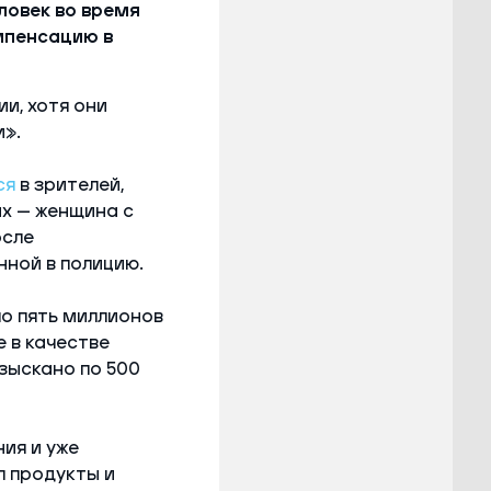
ловек во время
мпенсацию в
и, хотя они
».
ся
в зрителей,
х — женщина с
осле
нной в полицию.
по пять миллионов
 в качестве
зыскано по 500
ия и уже
л продукты и