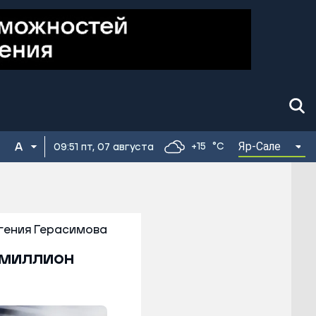
Яр-Сале
+15
°C
09:51 пт, 07 августа
гения Герасимова
 миллион