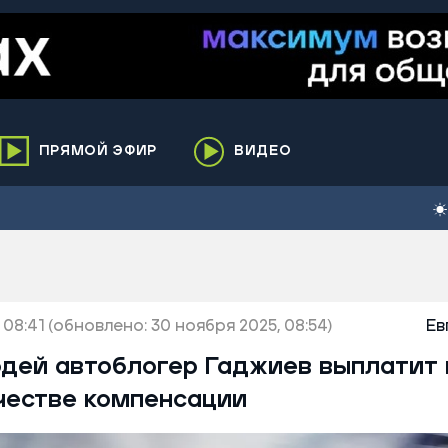
ПРЯМОЙ ЭФИР
ВИДЕО
ха
кий
елькупский
нги
 08:41
нко
(обновлено: 30 ноября 2025, 08:54)
Ев
ренгой
дей автоблогер Гаджиев выплатит
ий район
честве компенсации
к
ьский район