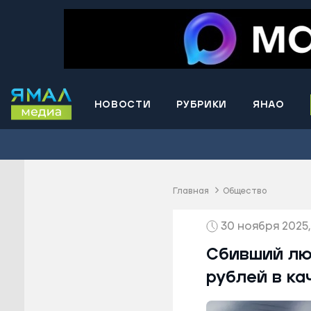
НОВОСТИ
РУБРИКИ
ЯНАО
Волнова
Губкинс
Краснос
район
Главная
Общество
Лабытна
30 ноября 2025,
Муравле
Новый У
Сбивший лю
Надымск
рублей в ка
Ноябрьс
Приурал