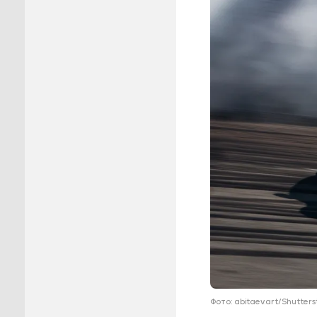
Пуровск
Салехар
Тарко-С
Тазовск
Шурышка
Ямальск
Фото: abitaev.art/Shutter