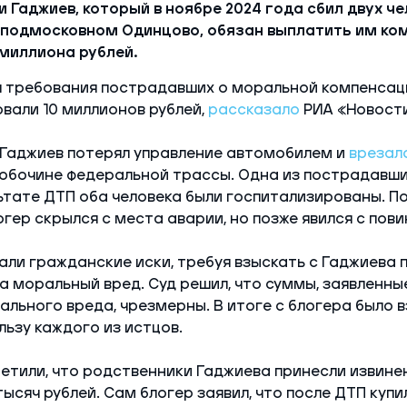
 Гаджиев, который в ноябре 2024 года сбил двух че
 подмосковном Одинцово, обязан выплатить им ко
миллиона рублей.
 требования пострадавших о моральной компенсаци
вали 10 миллионов рублей,
рассказало
РИА «Новости
 Гаджиев потерял управление автомобилем и
врезал
 обочине федеральной трассы. Одна из пострадавши
льтате ДТП оба человека были госпитализированы. П
гер скрылся с места аварии, но позже явился с пови
ли гражданские иски, требуя взыскать с Гаджиева 
а моральный вред. Суд решил, что суммы, заявленные
льного вреда, чрезмерны. В итоге с блогера было в
льзу каждого из истцов.
тили, что родственники Гаджиева принесли извинен
ысяч рублей. Сам блогер заявил, что после ДТП купи