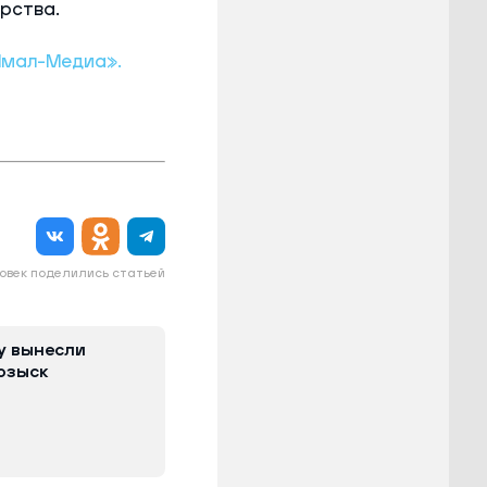
рства.
Ямал-Медиа».
овек поделились статьей
у вынесли
розыск