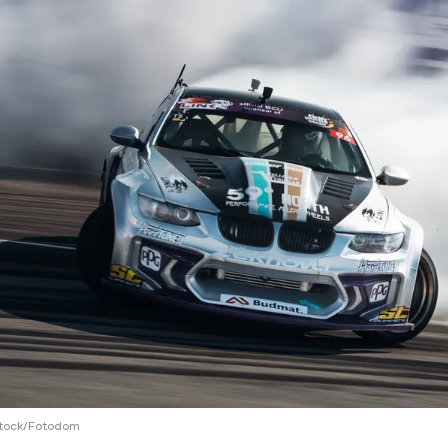
ий район
д
але
ий район
рский район
ий район
stock/Fotodom