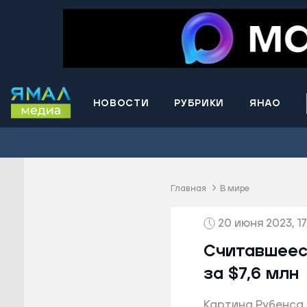
НОВОСТИ
РУБРИКИ
ЯНАО
Волнова
Губкинс
Краснос
район
Главная
В мире
Лабытна
20 июня 2023, 17
Муравле
Новый У
Считавшеес
Надымск
за $7,6 млн
Ноябрьс
Картина Рубенса 
Приурал