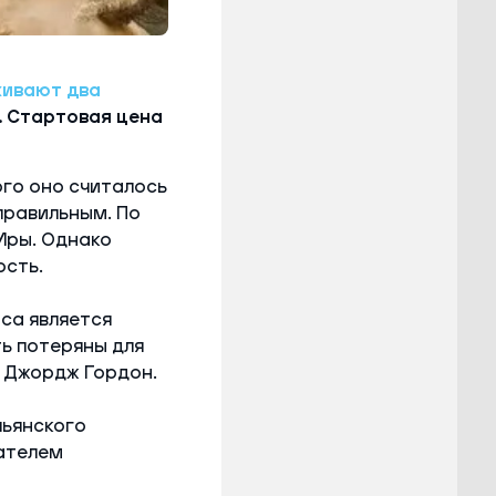
живают два
я. Стартовая цена
ого оно считалось
правильным. По
Иры. Однако
ость.
са является
ть потеряны для
а Джордж Гордон.
льянского
ателем