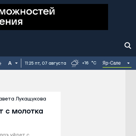
Яр-Сале
+16
°C
11:25 пт, 07 августа
авета Лукащукова
т с молотка
ла» уйдет с