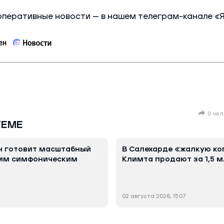
оперативные новости — в нашем телеграм-канале «
0 чел
ТЕМЕ
н готовит масштабный
В Салехарде «жалкую к
ким симфоническим
Климта продают за 1,5 м
02 августа 2026, 15:07