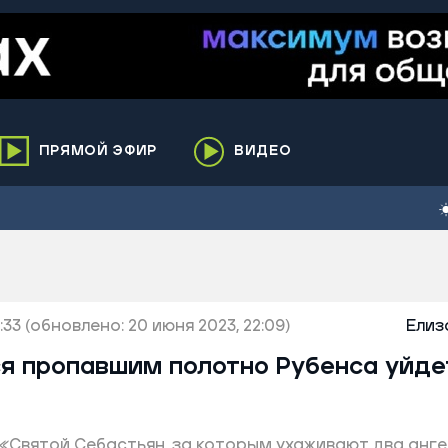
ПРЯМОЙ ЭФИР
ВИДЕО
ха
кий
елькупский
нги
:33
нко
(обновлено: 20 июня 2023, 22:09)
Елиз
ренгой
я пропавшим полотно Рубенса уйде
ий район
к
«Святой Себастьян, за которым ухаживают два анге
ьский район