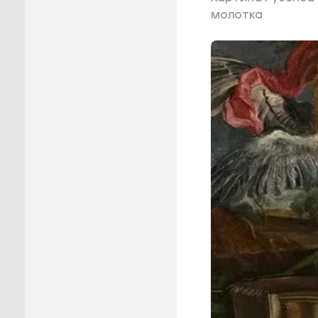
молотка
Пуровск
Салехар
Тарко-С
Тазовск
Шурышка
Ямальск