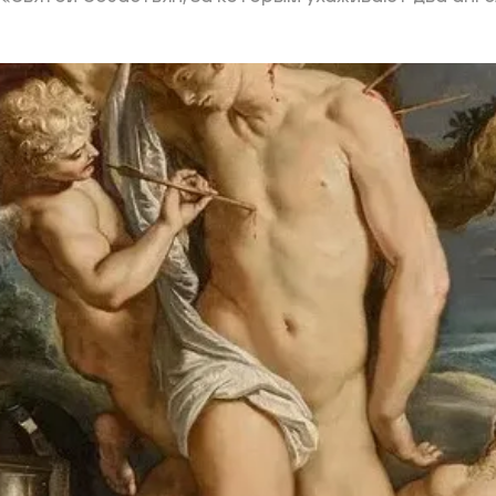
ий район
д
але
ий район
рский район
ий район