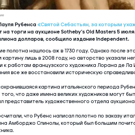
ние
Пауля Рубенса
«Святой Себастьян, за которым уха
 на торги на аукционе Sotheby’s Old Masters 5 июл
ллиона долларов, сообщило издание Independent.
е полотна нашлось аж в 1730 году. Однако после эт
 картину лишь в 2008 году, но авторство указали не
и к работам французского художника Лорана де Ла 
ния все же восстановили историческую справедлив
охранившаяся картина итальянского периода Рубен
того, что даже имена великих художников могут бы
ил представитель художественного отдела аукцион
считали, что Рубенс написал полотно по заказу ита
ина Амборджо Спинолы, который был большим почит
ника.