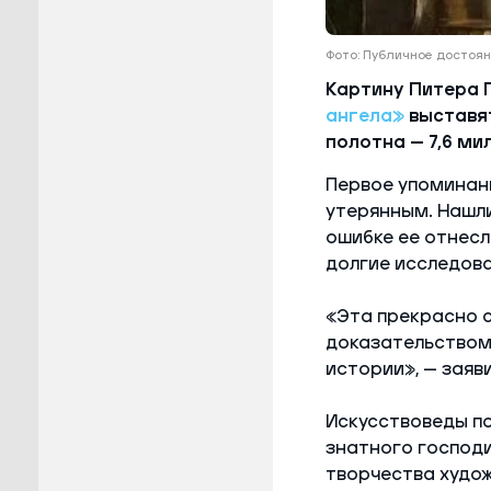
Фото: Публичное достоя
Картину Питера 
ангела»
выставят
полотна — 7,6 ми
Первое упоминани
утерянным. Нашли
ошибке ее отнесл
долгие исследова
«Эта прекрасно с
доказательством 
истории», — заяв
Искусствоведы по
знатного господ
творчества худож