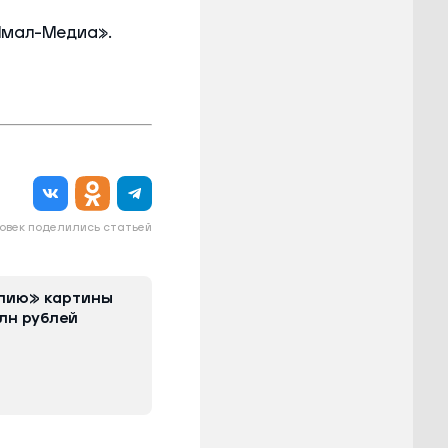
Ямал-Медиа».
овек поделились статьей
опию» картины
лн рублей