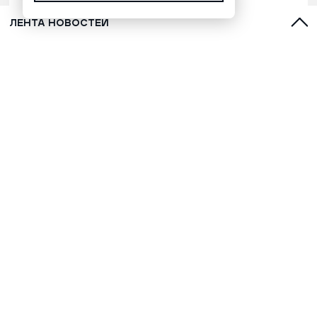
ЛЕНТА НОВОСТЕЙ
Голубика: почему ее называют
водопьянкой и как она помогает
поддерживать здоровье