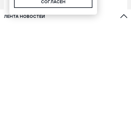
СОГЛАСЕН
ЛЕНТА НОВОСТЕЙ
С духами, оленями и лайками:
топ-5 фильмов о Севере для