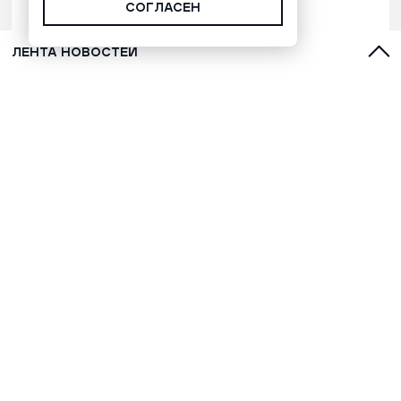
СОГЛАСЕН
ЛЕНТА НОВОСТЕЙ
С духами, оленями и лайками:
топ-5 фильмов о Севере для