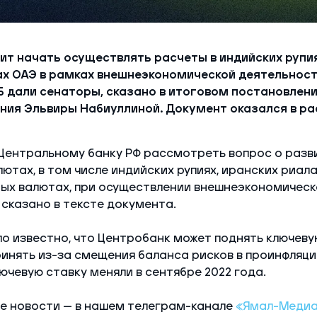
ит начать осуществлять расчеты в индийских рупия
ах ОАЭ в рамках внешнеэкономической деятельност
 дали сенаторы, сказано в итоговом постановлени
ния Эльвиры Набиуллиной. Документ оказался в р
Центральному банку РФ рассмотреть вопрос о разви
ютах, в том числе индийских рупиях, иранских риал
ных валютах, при осуществлении внешнеэкономическ
 сказано в тексте документа.
ло известно, что Центробанк может поднять ключевую
инять из-за смещения баланса рисков в проинфляци
ючевую ставку меняли в сентябре 2022 года.
е новости — в нашем телеграм-канале
«Ямал-Медиа