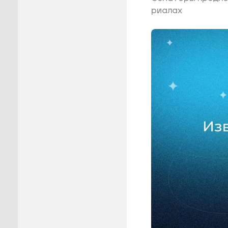
риалах
Пуровск
Салехар
Тарко-С
Тазовск
Шурышка
Ямальск