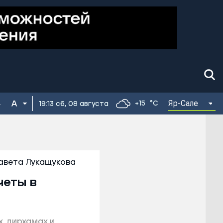
Яр-Сале
+15
°C
19:13 сб, 08 августа
авета Лукащукова
четы в
, дирхамах и