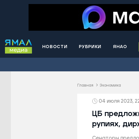
НОВОСТИ
РУБРИКИ
ЯНАО
Волнова
Губкинс
Краснос
район
Главная
Экономика
Лабытна
04 июля 2023, 2
Муравле
Новый У
ЦБ предлож
Надымск
рупиях, дир
Ноябрьс
Сенаторы предлож
Приурал