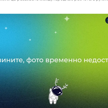
ий район
д
але
ий район
рский район
ий район