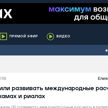
ПРЯМОЙ ЭФИР
ВИДЕО
ха
кий
елькупский
нги
2:56
нко
Елиз
ренгой
или развивать международные рас
ий район
хамах и риалах
к
или ЦБ развивать международные расчеты в рупиях
ьский район