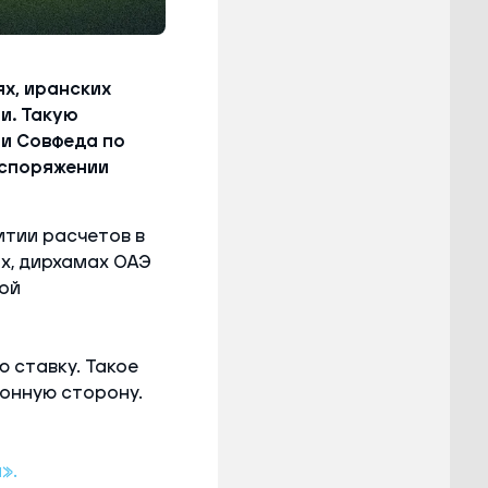
х, иранских
и. Такую
и Совфеда по
аспоряжении
тии расчетов в
ах, дирхамах ОАЭ
ой
 ставку. Такое
онную сторону.
».