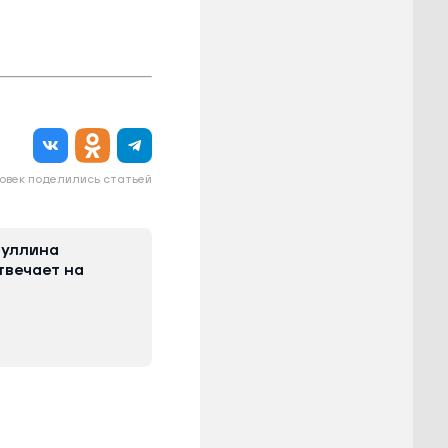
овек поделились статьей
иуллина
твечает на