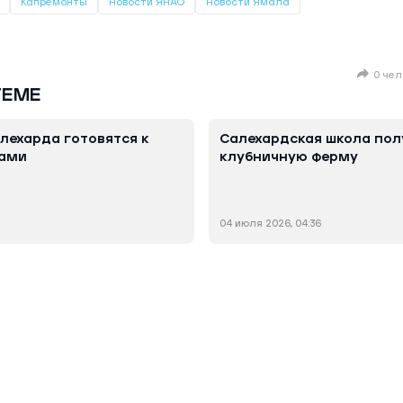
Капремонты
Новости ЯНАО
Новости Ямала
0 чел
ТЕМЕ
лехарда готовятся к
Салехардская школа полу
ками
клубничную ферму
04 июля 2026, 04:36