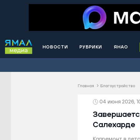
НОВОСТИ
РУБРИКИ
ЯНАО
Волнова
Губкинс
Краснос
район
Главная
Благоустройство
Лабытна
04 июня 2026, 1
Муравле
Новый У
Завершаетс
Надымск
Салехарде
Ноябрьс
Капремонт в детс
Приурал