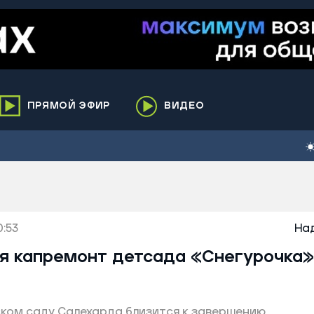
ПРЯМОЙ ЭФИР
ВИДЕО
ха
кий
елькупский
нги
0:53
нко
На
ренгой
я капремонт детсада «Снегурочка»
ий район
к
ком саду Салехарда близится к завершению
ьский район