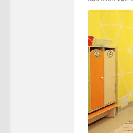
Пуровск
Салехар
Тарко-С
Тазовск
Шурышка
Ямальск