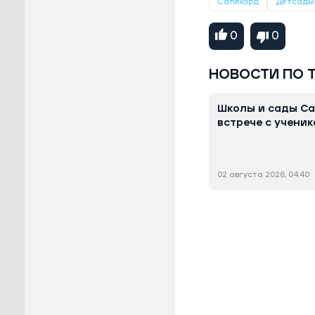
Салехард
Детсады
0
0
НОВОСТИ ПО 
Школы и сады Са
встрече с учени
02 августа 2026, 04:40