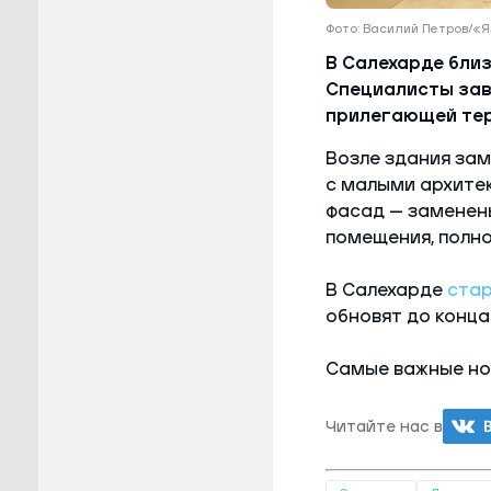
Фото: Василий Петров/
В Салехарде бли
Специалисты зав
прилегающей тер
Возле здания за
с малыми архите
фасад — заменены
помещения, полн
В Салехарде
ста
обновят до конца
Самые важные но
Читайте нас в