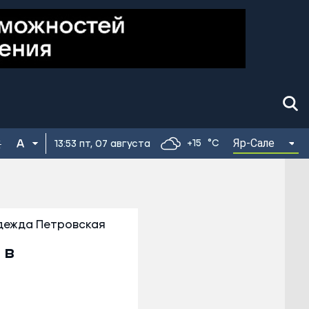
Яр-Сале
+15
°C
13:53 пт, 07 августа
дежда Петровская
 в