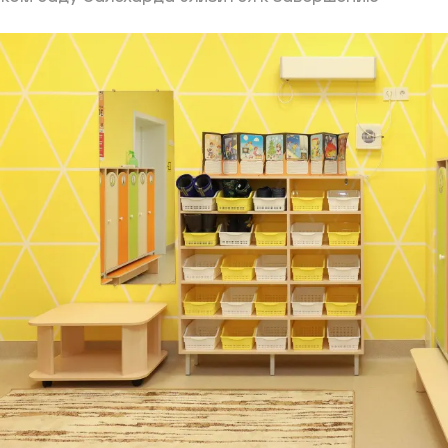
ий район
д
але
ий район
рский район
ий район