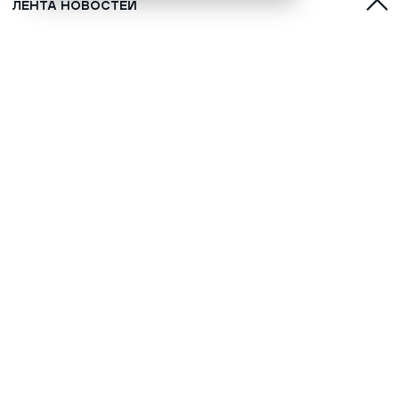
ЛЕНТА НОВОСТЕЙ
Шарль Азнавур и его «Вечная
любовь» как подарок миру