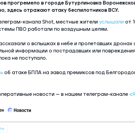
ов прогремело в городе Бутурлиновка Воронежской
о, здесь отражают атаку беспилотников ВСУ.
елеграм-канала Shot, местные жители
услышали
от 1
стемы ПВО работали по воздушным целям.
ассказали о вспышках в небе и пролетавших дронах
льной информации о пострадавших или повреждени
ока не поступало.
ь
об атаке БПЛА на завод премиксов под Белгородо
оперативные новости — в нашем телеграм-канале
«
ты