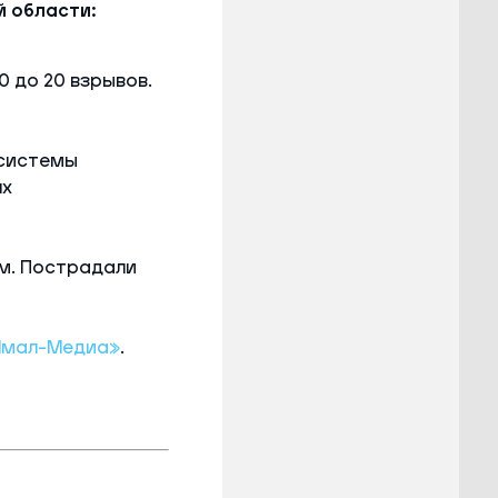
 области:
0 до 20 взрывов.
 системы
ях
м. Пострадали
Ямал-Медиа»
.