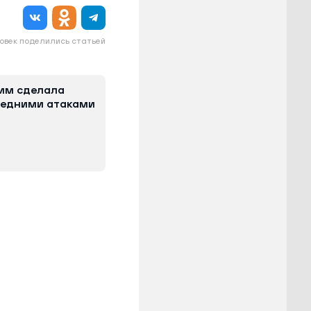
овек поделились статьей
Ким сделала
следними атаками