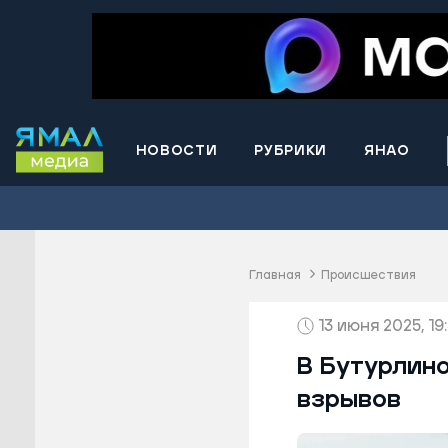
НОВОСТИ
РУБРИКИ
ЯНАО
Волнова
Губкинс
Краснос
район
Главная
Происшествия
Лабытна
13 июня 2025, 19
Муравле
Новый У
В Бутурлин
Надымск
взрывов
Ноябрьс
Приурал