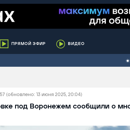
ПРЯМОЙ ЭФИР
ВИДЕО
ха
кий
елькупский
нги
:57
нко
(обновлено: 13 июня 2025, 20:04)
ренгой
овке под Воронежем сообщили о мн
ий район
к
ьский район