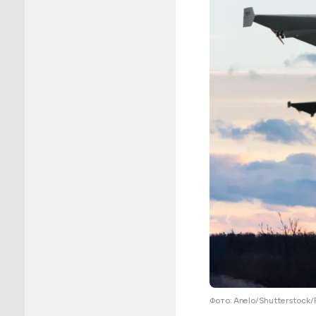
Пуровск
Салехар
Тарко-С
Тазовск
Шурышка
Ямальск
Фото: Anelo/Shutterstock