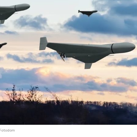
ий район
д
але
ий район
рский район
ий район
/Fotodom