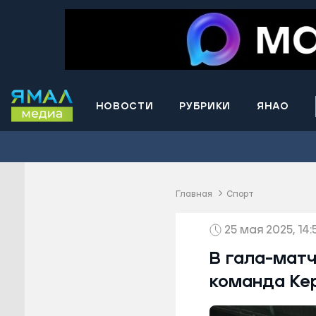
НОВОСТИ
РУБРИКИ
ЯНАО
Волнова
Губкинс
Краснос
район
Главная
Спорт
Лабытна
25 мая 2025, 14:
Муравле
Новый У
В гала-мат
Надымск
команда Ке
Ноябрьс
Приурал