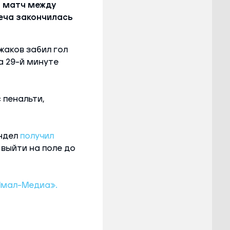
л матч между
еча закончилась
жаков забил гол
а 29-й минуте
 пенальти,
ендел
получил
 выйти на поле до
Ямал-Медиа».