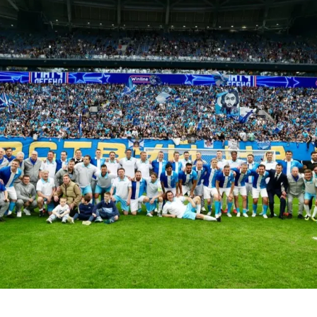
ий район
д
але
ий район
рский район
ий район