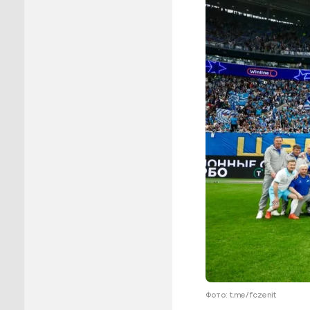
Пуровск
Салехар
Тарко-С
Тазовск
Шурышка
Ямальск
Фото: t.me/fczenit