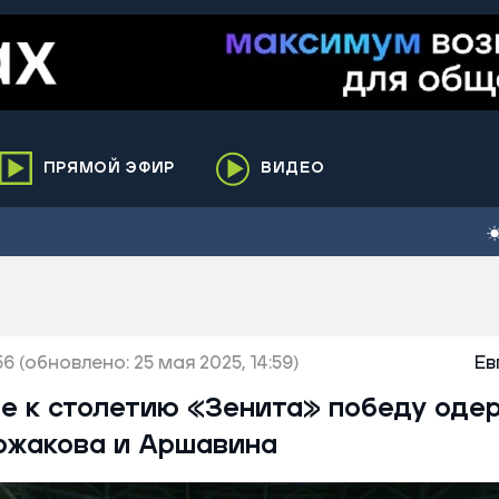
ПРЯМОЙ ЭФИР
ВИДЕО
ха
кий
елькупский
нги
56
нко
(обновлено: 25 мая 2025, 14:59)
Ев
ренгой
че к столетию «Зенита» победу оде
ий район
ржакова и Аршавина
к
ьский район