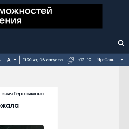
Яр-Сале
+17
°C
11:39 чт, 06 августа
гения Герасимова
ржала