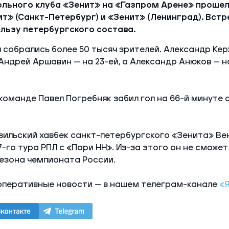
ольного клуба «Зенит» на «Газпром Арене» проше
т» (Санкт-Петербург) и «Зенит» (Ленинград). Встр
пользу петербургского состава.
собрались более 50 тысяч зрителей. Александр Кер
 Андрей Аршавин — на 23-ей, а Александр Анюков — н
команде Павел Погребняк забил гол на 66-й минуте с
зильский хавбек санкт-петербургского «Зенита» В
7-го тура РПЛ с «Пари НН». Из-за этого он не сможет
езона чемпионата России.
оперативные новости — в нашем телеграм-канале
«