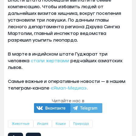
Власти штата пообещали выплатить семье
компенсацию. Чтобы избавить людей от
дальнейших визитов хищника, вокруг поселения
установили три ловушки. По данным главы
лесного департамента региона Дхрува Сингха
Мартолии, главный инспектор ведомства
разрешил усыпить леопарда.
В марте в индийском штате Гуджарат три
человека
стали жертвами
редчайших азиатских
львов.
Самые важные и оперативные новости — в нашем
телеграм-канале
«Ямал-Медиа».
Читайте нас в
Животные
Индия
Кошки
Природа