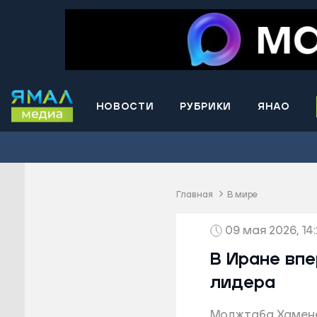
НОВОСТИ
РУБРИКИ
ЯНАО
Волнова
Губкинс
Краснос
район
Главная
В мире
Лабытна
09 мая 2026, 14:
Муравле
Новый У
В Иране впе
Надымск
лидера
Ноябрьс
Моджтаба Хаменеи
Приурал