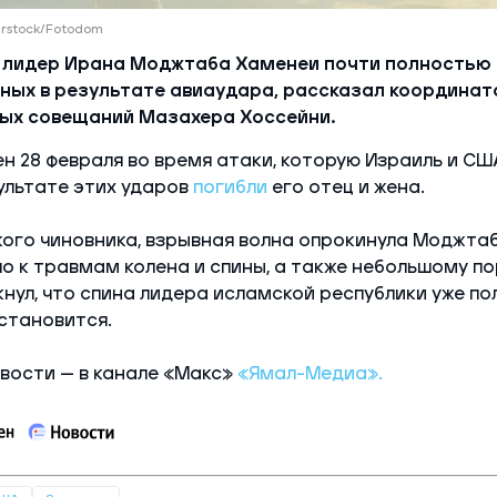
erstock/Fotodom
 лидер Ирана Моджтаба Хаменеи почти полностью 
нных в результате авиаудара, рассказал координат
ых совещаний Мазахера Хоссейни.
н 28 февраля во время атаки, которую Израиль и СШ
ультате этих ударов
погибли
его отец и жена.
ого чиновника, взрывная волна опрокинула Моджта
ло к травмам колена и спины, а также небольшому по
нул, что спина лидера исламской республики уже по
становится.
вости — в канале «Макс»
«Ямал-Медиа».