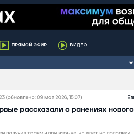
ПРЯМОЙ ЭФИР
ВИДЕО
ха
кий
елькупский
нги
23
нко
(обновлено: 09 мая 2026, 15:07)
Ев
ренгой
рвые рассказали о ранениях нового
ий район
к
 получил травмы при взрыве, но идет на поправку
ьский район