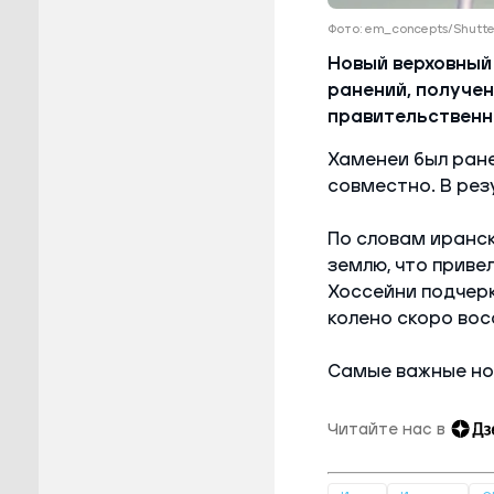
Фото: em_concepts/Shutt
Новый верховный
ранений, получе
правительственн
Хаменеи был ране
совместно. В рез
По словам иранск
землю, что приве
Хоссейни подчерк
колено скоро вос
Самые важные но
Читайте нас в