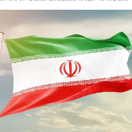
ий район
д
але
ий район
рский район
ий район