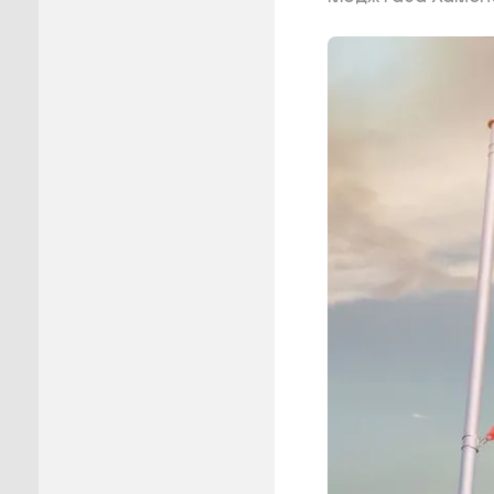
Пуровск
Салехар
Тарко-С
Тазовск
Шурышка
Ямальск