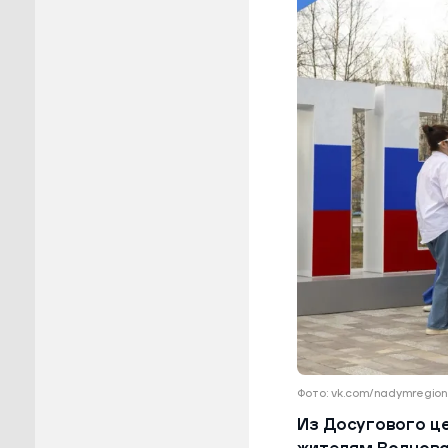
Пуровск
Салехар
Тарко-С
Тазовск
Шурышка
Ямальск
Фото: vk.com/nadymregion
Из Досугового ц