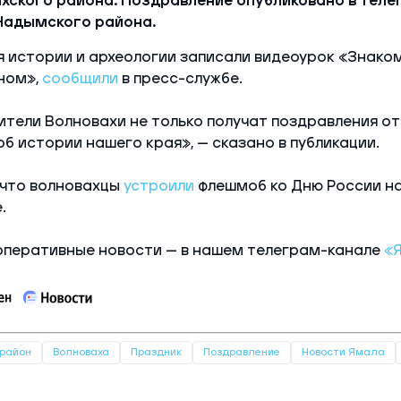
хского района. Поздравление опубликовано в тел
Надымского района.
 истории и археологии записали видеоурок «Знако
ном»,
сообщили
в пресс-службе.
ители Волновахи не только получат поздравления от 
об истории нашего края», — сказано в публикации.
 что волновахцы
устроили
флешмоб ко Дню России н
.
оперативные новости — в нашем телеграм-канале
«
район
Волноваха
Праздник
Поздравление
Новости Ямала