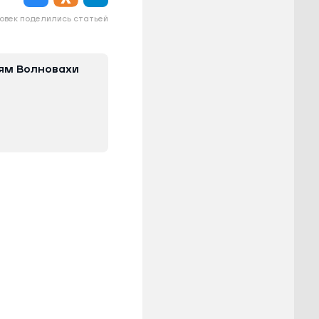
овек поделились статьей
ям Волновахи