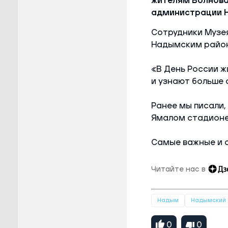
жителям Волнова
администрации 
Сотрудники Музея
Надымским райо
«В День России ж
и узнают больше 
Ранее мы писали,
Ямалом стадионе
Самые важные и 
Читайте нас в
Надым
Надымский 
0
0