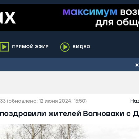
ПРЯМОЙ ЭФИР
ВИДЕО
ха
кий
елькупский
нги
:33
нко
(обновлено: 12 июня 2024, 15:50)
На
ренгой
поздравили жителей Волновахи с Д
ий район
к
ьский район