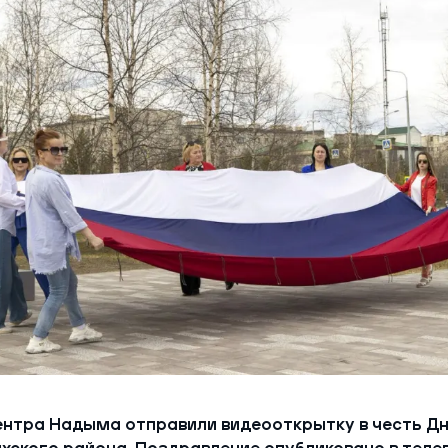
ий район
д
але
ий район
рский район
ий район
ентра Надыма отправили видеооткрытку в честь Дн