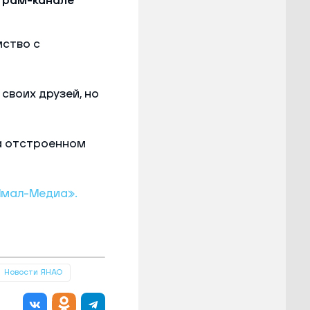
еграм-канале
мство с
своих друзей, но
а отстроенном
Ямал-Медиа».
Новости ЯНАО