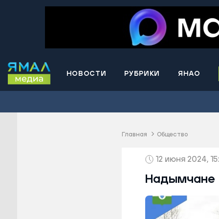
НОВОСТИ
РУБРИКИ
ЯНАО
Волнова
Губкинс
Краснос
район
Главная
Общество
Лабытна
12 июня 2024, 15
Муравле
Новый У
Надымчане 
Надымск
Ноябрьс
Приурал