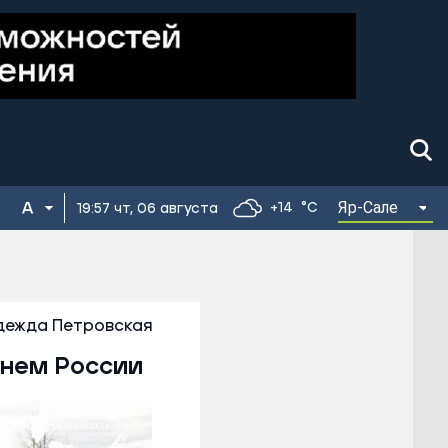
Яр-Сале
+14
°C
19:57 чт, 06 августа
дежда Петровская
нем России