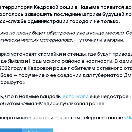
а территории Кедровой рощи в Надыме появится до 
осталось завершить последние штрихи будущей ло
сс-службе администрации города и не только.
ха по плану будет обустроено уже в конце месяца. С
огически чистых материалов»
, — уточнили в мэрии.
рка установят скамейки и стенды, где будут привод
оде Ямала и Надымского района в частности. В адм
 2022 году в Кедровой роще любителям активного от
база — поручение о ее создании дал губернатор Дм
маршрута».
ь, что в Надыме вандалы
испачкали
еще недостроен
об этом «Ямал-Медиа» публиковал ранее.
оперативные новости — в нашем Telegram-канале
«Я