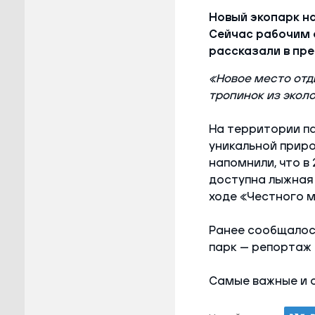
Новый экопарк н
Сейчас рабочим 
рассказали в пре
«Новое место отды
тропинок из экол
На территории па
уникальной прир
напомнили, что в
доступна лыжная 
ходе «Честного 
Ранее сообщалос
парк — репортаж 
Самые важные и 