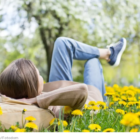
ий район
д
але
ий район
рский район
ий район
ck/Fotodom