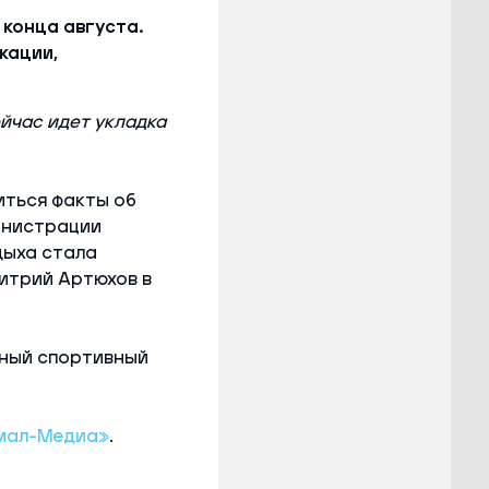
конца августа.
кации,
ейчас идет укладка
иться факты об
инистрации
дыха стала
итрий Артюхов в
ный спортивный
мал-Медиа»
.