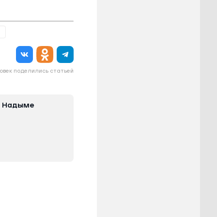
овек поделились статьей
в Надыме