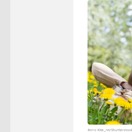
Пуровск
Салехар
Тарко-С
Тазовск
Шурышка
Ямальск
Фото: Kite_rin/Shuttersto