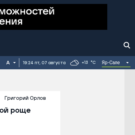
Яр-Сале
+13
°C
19:24 пт, 07 августа
Григорий Орлов
вой роще