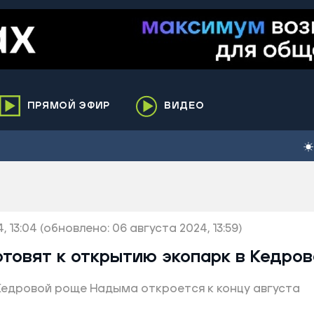
ПРЯМОЙ ЭФИР
ВИДЕО
ха
кий
елькупский
нги
, 13:04
нко
(обновлено: 06 августа 2024, 13:59)
ренгой
товят к открытию экопарк в Кедро
ий район
Кедровой роще Надыма откроется к концу августа
к
ьский район