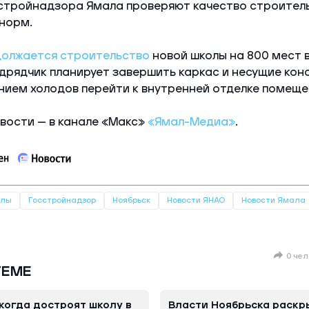
стройнадзора Ямала проверяют качество строитель
норм.
олжается строительство
новой школы на 800 мест 
одрядчик планирует завершить каркас и несущие кон
нием холодов перейти к внутренней отделке помеще
вости — в канале «Макс»
«Ямал-Медиа»
.
олы
Госстройнадзор
Ноябрьск
Новости ЯНАО
Новости Ямала
0 чел
ТЕМЕ
когда достроят школу в
Власти Ноябрьска раскр