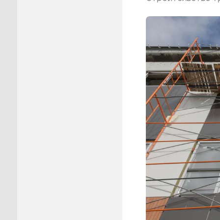
Пуровск
Салехар
Тарко-С
Тазовск
Шурышка
Ямальск