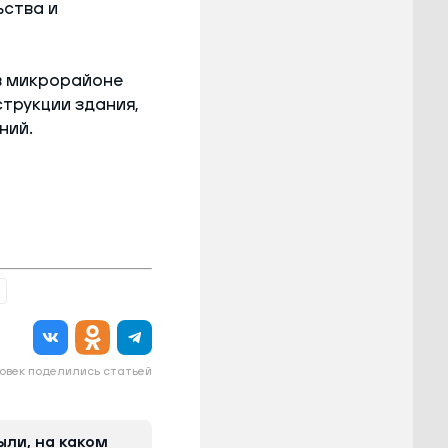
ства и
в микрорайоне
струкции здания,
ний.
овек поделились статьей
ыли, на каком