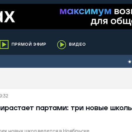
ПРЯМОЙ ЭФИР
ВИДЕО
ха
кий
елькупский
нги
9:32
нко
ренгой
рирастает партами: три новые школ
ий район
к
ех новых школ ведется в Ноябрьске
ьский район