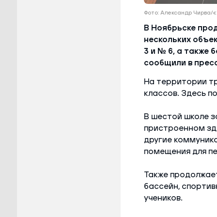
Фото: Александр Чирва
В Ноябрьске прод
нескольких объе
3 и № 6, а также
сообщили в прес
На территории т
классов. Здесь п
В шестой школе з
пристроенном зд
другие коммуника
помещения для пе
Также продолжает
бассейн, спортив
учеников.