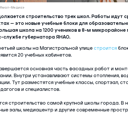
/«Ямал-Медиа»
олжается строительство трех школ. Работы идут с
ктах — это новые учебные блоки для образователь
 большая школа на 1200 учеников в 8-м микрорайоне 
с-службе губернатора ЯНАО.
ретьей школы на Магистральной улице
строится
блок
оявится 20 учебных кабинетов.
авершается основная часть фасадных работ и монт
ании. Внутри устанавливают системы отопления, во
ции. Тут разместятся учебные классы, спортзал, ст
дагогов и специалистов.
ся строительство самой крупной школы города. В н
ные залы, медиацентр и другие современные прост