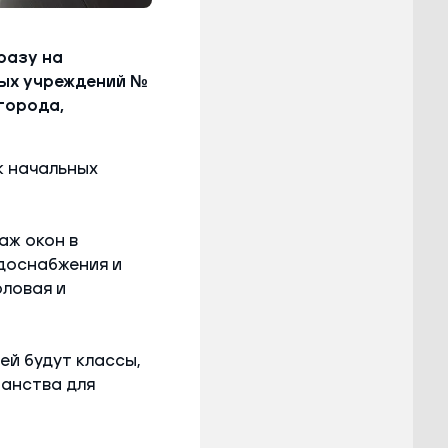
разу на
ных учреждений №
города,
 начальных
аж окон в
доснабжения и
оловая и
ей будут классы,
ранства для