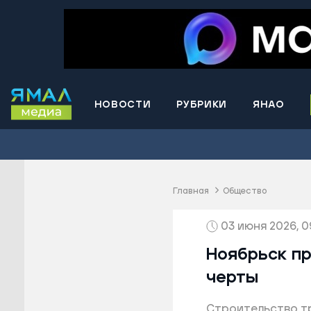
НОВОСТИ
РУБРИКИ
ЯНАО
Волнова
Губкинс
Краснос
район
Главная
Общество
Лабытна
03 июня 2026, 0
Муравле
Новый У
Ноябрьск п
Надымск
черты
Ноябрьс
Строительство тр
Приурал