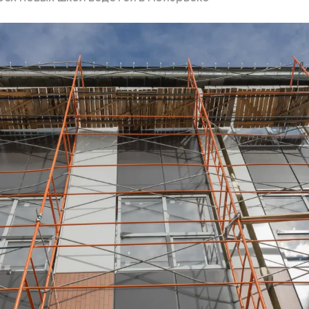
ий район
д
але
ий район
рский район
ий район