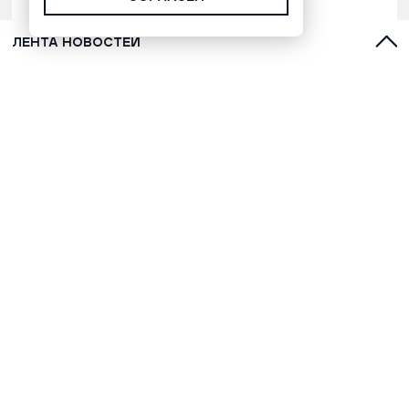
ЛЕНТА НОВОСТЕЙ
В Севастополе охранник ТЦ выгнал
людей на улицу во время
воздушной тревоги