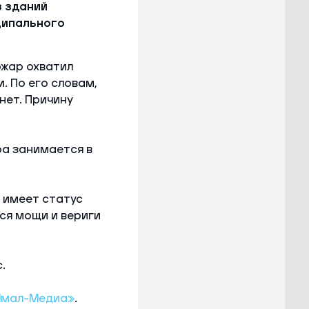
з зданий
ципального
ожар охватил
. По его словам,
нет. Причину
ра занимается в
ь имеет статус
ся мощи и вериги
.
Ямал-Медиа»
.