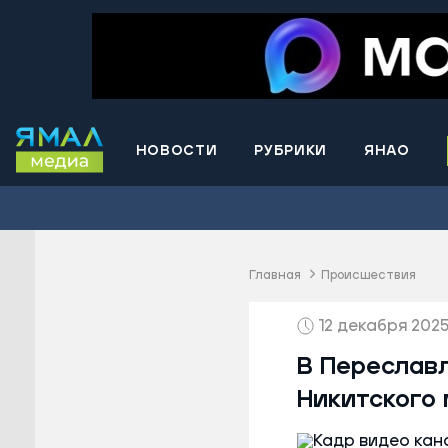
НОВОСТИ
РУБРИКИ
ЯНАО
Волнова
Губкинс
Краснос
район
Главная
Происшествия
Лабытна
12 декабря 2025
Муравле
Новый У
В Переслав
Надымск
Никитского
Ноябрьс
Приурал