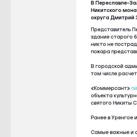
В Переславле-За
Никитского мона
округа Дмитрий 
Представитель П
здание старого б
никто не пострад
пожара представи
В городской адми
том числе расчет
«Коммерсант»
п
объекта культурн
святого Никиты С
Ранее в Уренгое 
Самые важные и 