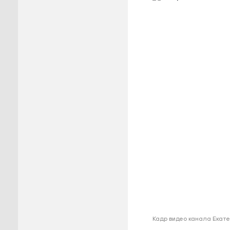
Пуровск
Салехар
Тарко-С
Тазовск
Шурышка
Ямальск
Кадр видео канала Екат