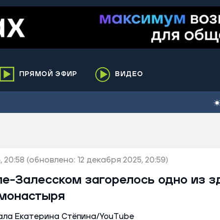
ПРЯМОЙ ЭФИР
ВИДЕО
ха
кий
елькупский
нги
, 20:58
нко
(обновлено: 12 декабря 2025, 20:59)
ренгой
ле-Залесском загорелось одно из з
ий район
 монастыря
к
ьский район