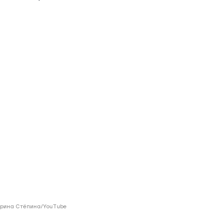
ий район
д
але
ий район
рский район
ий район
ерина Стёпина/YouTube