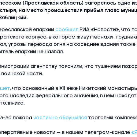
лесском (Ярославская область) загорелось одно и
стыря, на место происшествия прибыл глава муни
Зяблицкий.
ереславской епархии
сообщил
РИА «Новости», что п
ратского корпуса, в котором живут монахи-трудники
ал, угрозы перехода огня на соседние здания также 
тель епархии не назвал.
нистрации агентству пояснили, что тушением пожа
 воинской части.
ишет
, что основанный в XII веке Никитский монастыр
ого наследия федерального значения, в нем находят
толпника.
из-за пожара
частично обрушился
торговый комплекс
оперативные новости — в нашем телеграм-канале
«