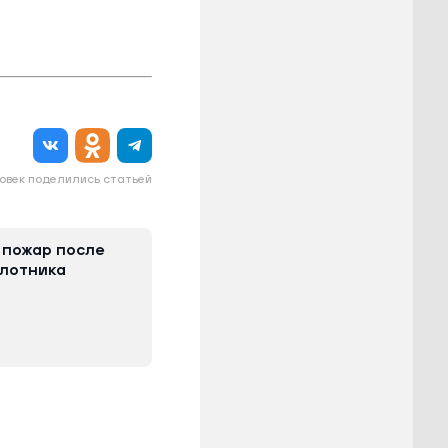
овек поделились статьей
 пожар после
илотника