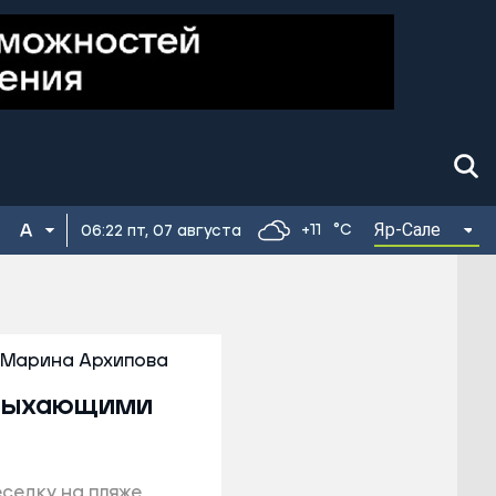
Яр-Сале
+11
°C
06:22 пт, 07 августа
Марина Архипова
тдыхающими
еседку на пляже