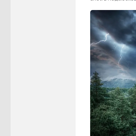
Пуровск
Салехар
Тарко-С
Тазовск
Шурышка
Ямальск