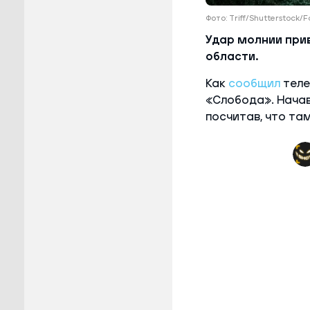
Фото: Triff/Shutterstock/
Удар молнии при
области.
Как
сообщил
теле
«Слобода». Начав
посчитав, что та