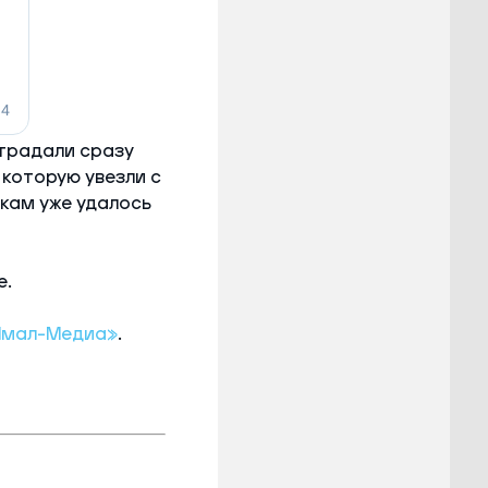
страдали сразу
которую увезли с
икам уже удалось
е.
Ямал-Медиа»
.