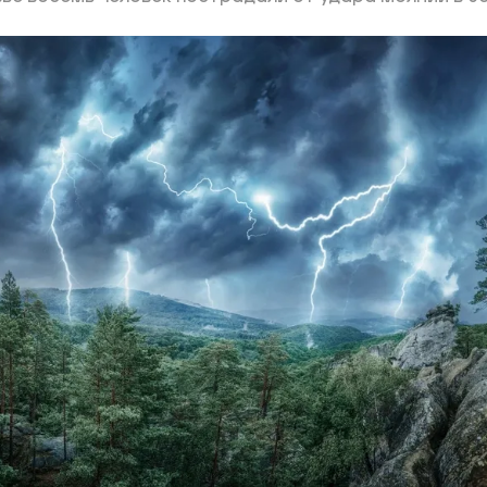
ий район
д
але
ий район
рский район
ий район