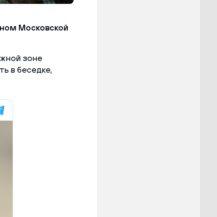
дном Московской
яжной зоне
ь в беседке,