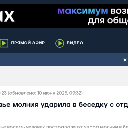
ПРЯМОЙ ЭФИР
ВИДЕО
ха
кий
елькупский
нги
:23
нко
(обновлено: 10 июня 2025, 09:32)
ренгой
вье молния ударила в беседку с о
ий район
к
вье восемь человек пострадали от удара молнии в б
ьский район