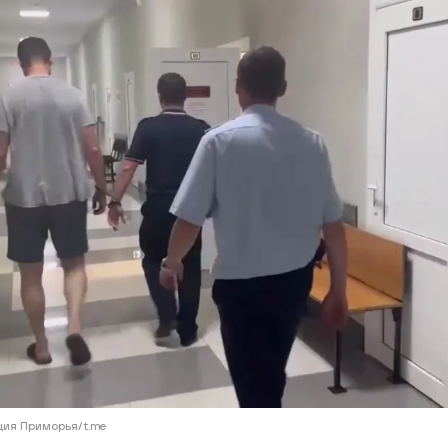
ий район
д
але
ий район
рский район
ий район
ция Приморья/t.me