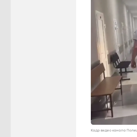
Пуровск
Салехар
Тарко-С
Тазовск
Шурышка
Ямальск
Кадр видео канала Поли