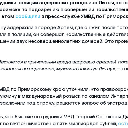
удники полиции задержали гражданина Литвы, кото
озыске по подозрению в совершении насильствен
б этом
сообщили
в пресс-службе УМВД по Приморск
у задержали в городе Артем, где он жил после того,
или в полиции, он совершал насильственные действи
шении двух несовершеннолетних дочерей. Это проис
обвиняется в причинении вреда здоровью средней тяже
венности за содеянное, мужчина покинул Литву»
, — г
УМВД по Приморскому краю уточнили, что правоохра
ужчину в международный розыск по каналам Интерп
аключили под стражу, решается вопрос об экстрад
, что бывшие сотрудники МВД Георгий Сатюков и Д
 во взяточничестве на пять миллиардов рублей,
ост