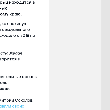
рый находится в
ных
ому краю.
 как покинул
я сексуального
ходило с 2018 по
сти. Желая
оворится в
нительные органы
ола.
иции.
митрий Соколов,
авили своих