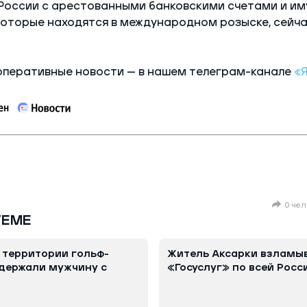
России с арестованными банковскими счетами и и
которые находятся в международном розыске, сейча
оперативные новости — в нашем телеграм-канале
«
0 чел
ТЕМЕ
 территории гольф-
Житель Аксарки взламы
держали мужчину с
«Госуслуг» по всей Росс