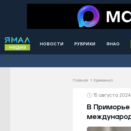
НОВОСТИ
РУБРИКИ
ЯНАО
Волнова
Губкинс
Краснос
район
Главная
Криминал
Лабытна
15 августа 2024
Муравле
Новый У
В Приморье
Надымск
международ
Ноябрьс
Приурал