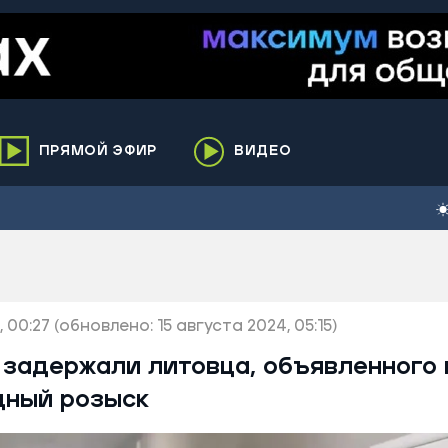
ПРЯМОЙ ЭФИР
ВИДЕО
ха
кий
елькупский
нги
, 00:27
нко
(обновлено: 15 августа 2024, 05:15)
ренгой
 задержали литовца, объявленного 
ий район
ный розыск
к
ьский район