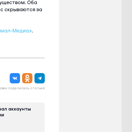
муществом. Оба
с скрываются за
Ямал-Медиа»
.
овек поделились статьей
вал аккаунты
ии