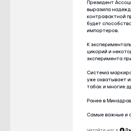
Президент Ассоц
выразила надежду
контрафактной пр
будет способство
импортеров.
К эксперименталь
цикорий и некото
эксперимента пр
Система маркиров
уже охватывает ик
табак и многие д
Ранее в Минздра
Самые важные и 
Читайте нас в