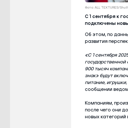
Фото: ALL TEXTURES/Shut
С 1 сентября к г
подключены новы
Об этом, по данн
развития перспек
«С 1 сентября 202
государственной 
900 тысяч компан
знак» будут вклю
питание, игрушки,
сообщении ведом
Компаниям, произ
после чего они д
новых категорий 