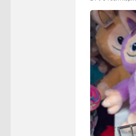
Пуровск
Салехар
Тарко-С
Тазовск
Шурышка
Ямальск