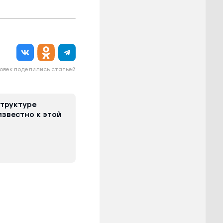
овек поделились статьей
труктуре
 известно к этой