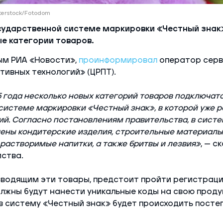
terstock/Fotodom
осударственной системе маркировки «Честный знак
е категории товаров.
ым РИА «Новости»,
проинформировал
оператор серв
тивных технологий» (ЦРПТ).
5 года несколько новых категорий товаров подключатс
системе маркировки «Честный знак», в которой уже 
ий. Согласно постановлениям правительства, в сист
чены кондитерские изделия, строительные материалы
 растворимые напитки, а также бритвы и лезвия»
, — с
ства.
водящим эти товары, предстоит пройти регистраци
олжны будут нанести уникальные коды на свою прод
в систему «Честный знак» будет происходить посте