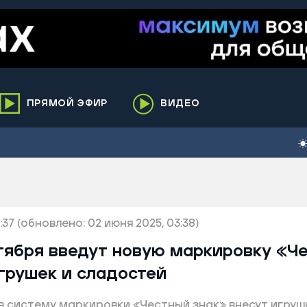
ПРЯМОЙ ЭФИР
ВИДЕО
ха
кий
елькупский
нги
:37
нко
(обновлено: 02 июня 2025, 03:38)
ренгой
нтября введут новую маркировку «Ч
ий район
грушек и сладостей
к
я в систему маркировки «Честный знак» внесут игруш
ьский район