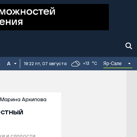
Яр-Сале
+13
°C
19:22 пт, 07 августа
Марина Архипова
естный
ки и сладости