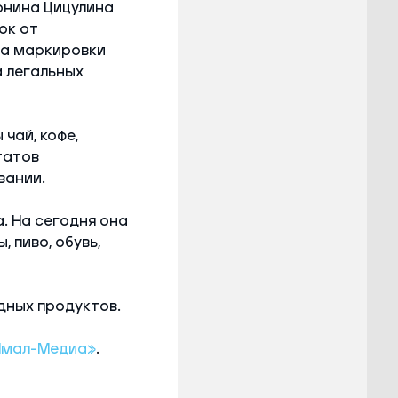
онина Цицулина
ок от
ма маркировки
 легальных
чай, кофе,
татов
вании.
. На сегодня она
 пиво, обувь,
дных продуктов.
Ямал-Медиа»
.