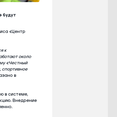
» будут
иса «Центр
я к
работают около
ему «Честный
, спортивное
казано в
ю в системе,
укцию. Внедрение
пенно.