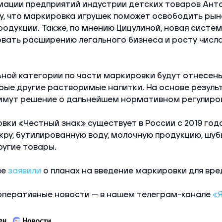
иации предприятий индустрии детских товаров Ант
, что маркировка игрушек поможет освободить рын
одукции. Также, по мнению Цицулиной, новая систе
вать расширению легального бизнеса и росту числа
ной категории по части маркировки будут отнесены 
рые другие растворимые напитки. На основе резуль
имут решение о дальнейшем нормативном регулиро
ки «Честный знак» существует в России с 2019 года
ру, бутилированную воду, молочную продукцию, шубы,
ругие товары.
ве
заявили
о планах на введение маркировки для вре
оперативные новости — в нашем телеграм-канале
«