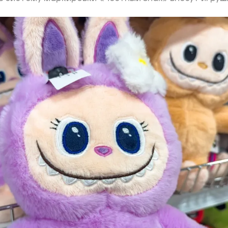
ий район
д
але
ий район
рский район
ий район