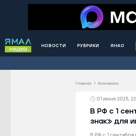
НОВОСТИ
РУБРИКИ
ЯНАО
Волнова
Губкинс
Краснос
район
Главная
Экономика
Лабытна
01 июня 2025, 22
Муравле
Новый У
В РФ с 1 се
Надымск
знак» для и
Ноябрьс
В РФ с 1 сентябр
Приурал