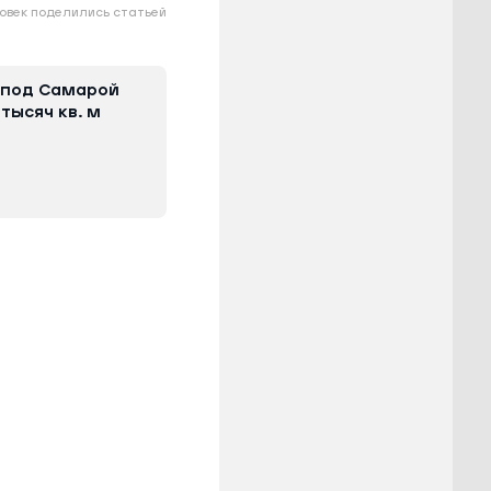
овек поделились статьей
s под Самарой
тысяч кв. м