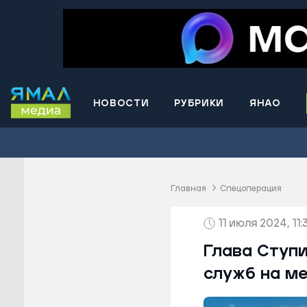
НОВОСТИ
РУБРИКИ
ЯНАО
Волнова
Губкинс
Краснос
район
Главная
Спецоперация
Лабытна
11 июля 2024, 11:
Муравле
Новый У
Глава Ступ
Надымск
служб на м
Ноябрьс
Приурал