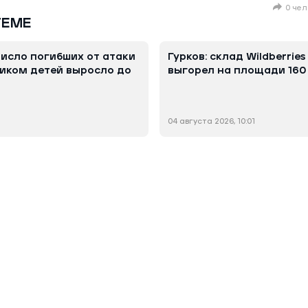
0 чел
ТЕМЕ
число погибших от атаки
Гурков: склад Wildberrie
иком детей выросло до
выгорел на площади 160 
04 августа 2026, 10:01