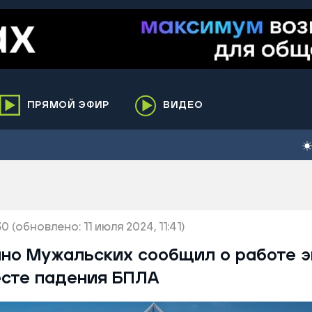
ПРЯМОЙ ЭФИР
ВИДЕО
ха
кий
елькупский
нги
30
нко
(обновлено: 11 июля 2024, 11:41)
ренгой
ино Мужальских сообщил о работе 
ий район
есте падения БПЛА
к
ьский район