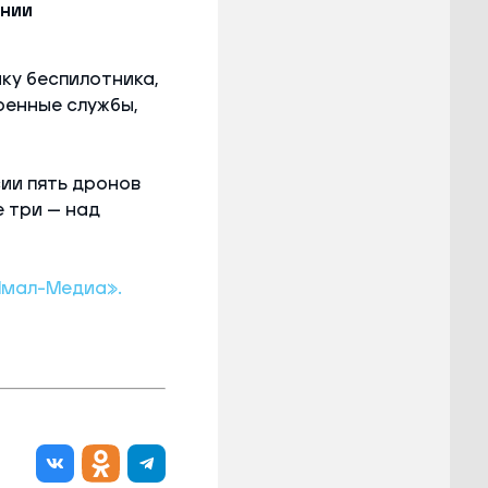
ении
ку беспилотника,
ренные службы,
ии пять дронов
 три — над
Ямал-Медиа».