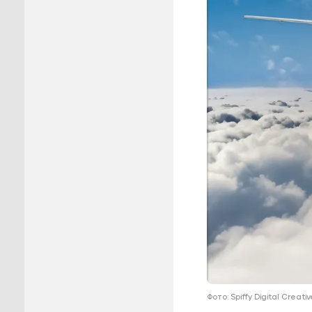
Пуровск
Салехар
Тарко-С
Тазовск
Шурышка
Ямальск
Фото: Spiffy Digital Creat