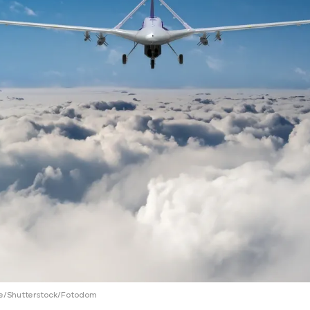
ий район
д
але
ий район
рский район
ий район
ive/Shutterstock/Fotodom