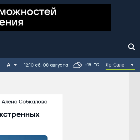
Яр-Сале
+15
°C
12:10 сб, 08 августа
Алёна Собкалова
экстренных