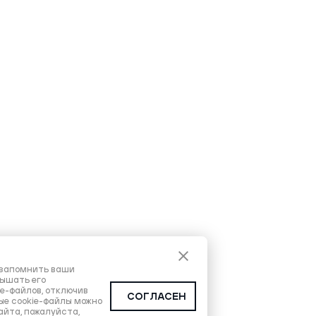
ы запомнить ваши
вышать его
ie-файлов, отключив
СОГЛАСЕН
ые cookie-файлы можно
айта, пожалуйста,