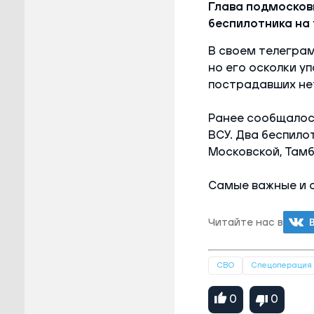
Глава подмосков
беспилотника на 
В своем телеграм
но его осколки у
пострадавших нет
Ранее сообщалось
ВСУ. Два беспило
Московской, Тамб
Самые важные и 
Читайте нас в
СВО
Спецоперация
0
0