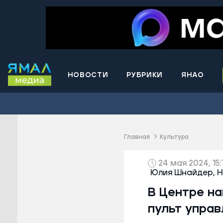
НОВОСТИ
РУБРИКИ
ЯНАО
Волнова
Губкинс
Краснос
район
Главная
Культура
Лабытна
Муравле
24 мая 2024, 15:
Юлия Шнайдер,
Н
Новый У
В Центре на
Надымск
Ноябрьс
пульт управ
Приурал