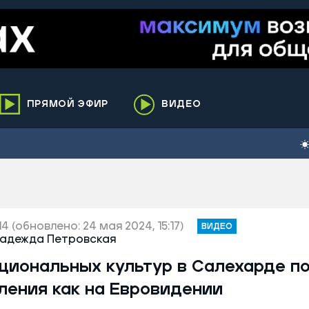
ПРЯМОЙ ЭФИР
ВИДЕО
ха
кий
елькупский
нги
нко
14
(обновлено: 24 мая 2024, 15:17)
ВИДЕО
адежда Петровская
ренгой
циональных культур в Салехарде п
ий район
к
ления как на Евровидении
ьский район