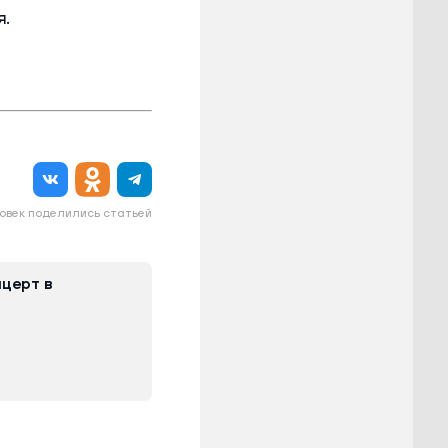
я.
овек поделились статьей
церт в