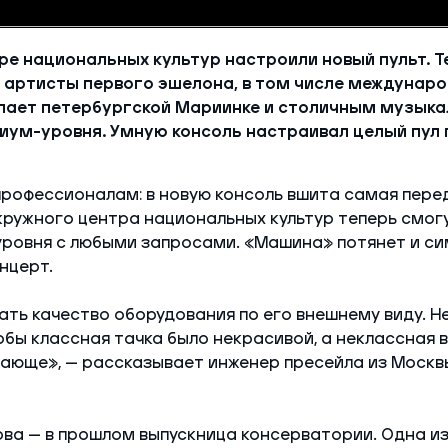
е национальных культур настроили новый пульт. Т
 артисты первого эшелона, в том числе междунаро
упает петербургской Мариинке и столичным музык
ум-уровня. Умную консоль настраивал целый пул
профессионалам: в новую консоль вшита самая пере
окружного центра национальных культур теперь смог
уровня с любыми запросами. «Машина» потянет и с
нцерт.
ть качество оборудования по его внешнему виду. Не
тобы классная тачка было некрасивой, а неклассная в
сающе», — рассказывает инженер пресейла из Моск
ва — в прошлом выпускница консерватории. Одна из