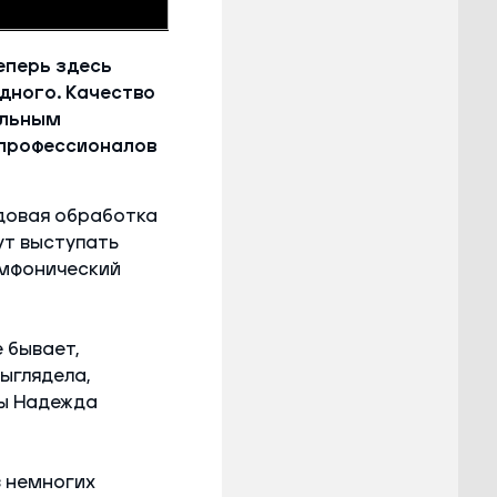
еперь здесь
дного. Качество
альным
 профессионалов
довая обработка
ут выступать
имфонический
 бывает,
ыглядела,
вы Надежда
 немногих