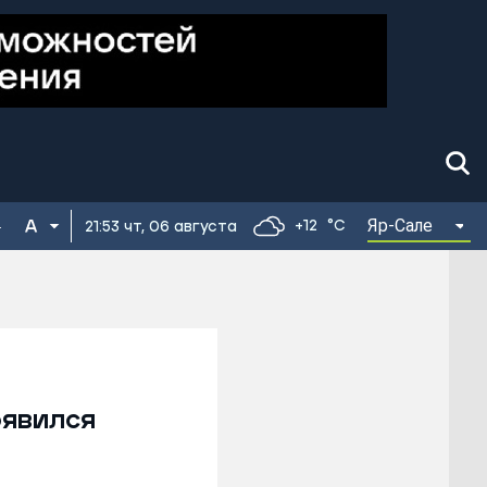
Яр-Сале
+12
°C
21:53 чт, 06 августа
оявился