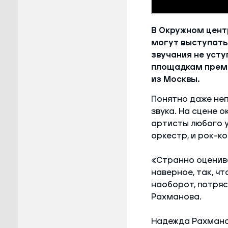
В Окружном центр
могут выступать
звучания не уст
площадкам преми
из Москвы.
Понятно даже не
звука. На сцене 
артисты любого 
оркестр, и рок-ко
«Странно оценива
наверное, так, ч
наоборот, потря
Рахманова.
Надежда Рахмано