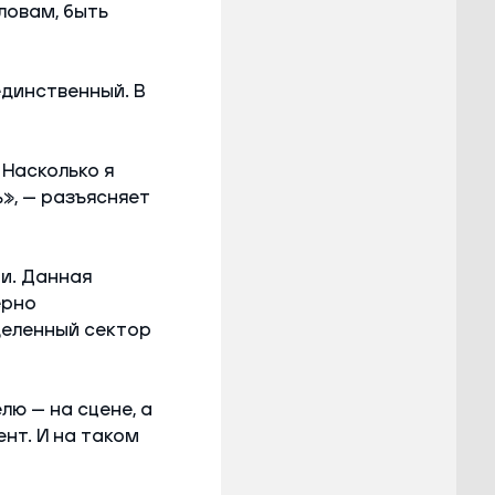
ловам, быть
единственный. В
 Насколько я
», — разъясняет
и. Данная
ерно
деленный сектор
лю — на сцене, а
нт. И на таком