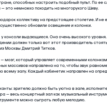
тране, способных настроить подобный пульт. По ее с
— это немножко походить на многорукого Шиву.
подарок коллективу на предстоящее столетие. И не 
существенно обновили освещение и колонки.
у консоли выдающиеся. Она очень высокого уровня.
дении должен только вот этот производитель стоять
 из Москвы Дмитрий Титков.
 — мозг, который управляет современными колонкам
ных массивов направлена на то, чтобы звук равном
о всему залу. Каждый кабинетик направлен на опре
канты: зрителю должно быть уютно в зале, исполните
ра — весь концертный зал как музыкальный инструме
трументе можно сыграть любую мелодию.