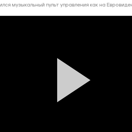
ился музыкальный пульт управления как на Евровиде
ий район
д
але
ий район
рский район
ий район