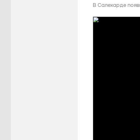
В Салехарде появ
Пуровск
Салехар
Тарко-С
Тазовск
Шурышка
Ямальск