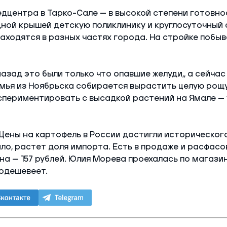
дцентра в Тарко-Сале — в высокой степени готовно
ной крышей детскую поликлинику и круглосуточный 
аходятся в разных частях города. На стройке побы
азад это были только что опавшие желуди,, а сейча
мья из Ноябрьска собирается вырастить целую рощу
спериментировать с высадкой растений на Ямале —
Цены на картофель в России достигли историческог
ло, растет доля импорта. Есть в продаже и расфас
ена — 157 рублей. Юлия Морева проехалась по магазин
одешевеет.