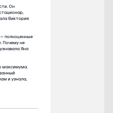
сти. Он
стационар,
вала Виктория
с — полноценные
. Почему не
 узнавала Яна
о максимума.
ованный
ам и узнала,