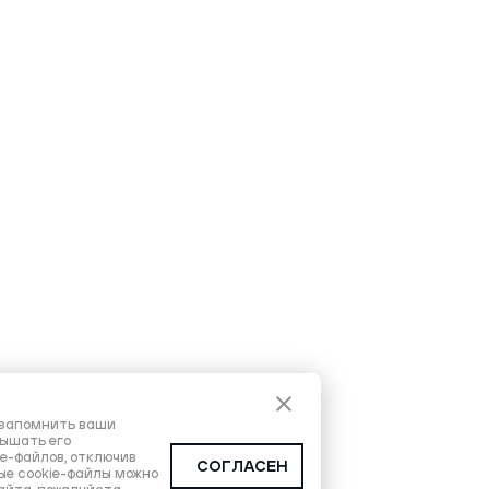
ы запомнить ваши
вышать его
ie-файлов, отключив
СОГЛАСЕН
ые cookie-файлы можно