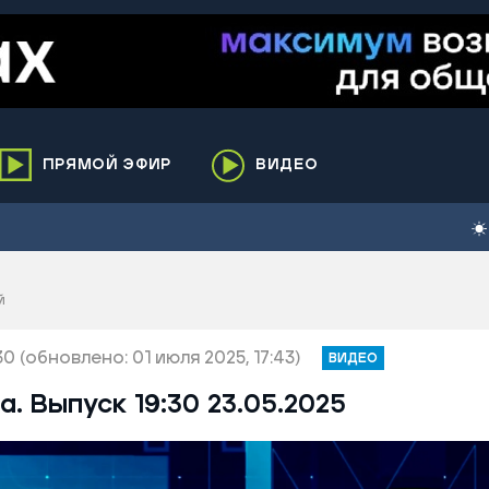
ПРЯМОЙ ЭФИР
ВИДЕО
ха
кий
елькупский
й
нги
нко
30
(обновлено: 01 июля 2025, 17:43)
ВИДЕО
ренгой
. Выпуск 19:30 23.05.2025
ий район
к
ьский район