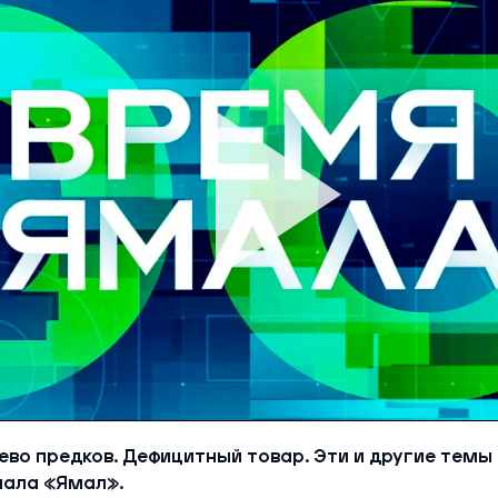
ий район
д
але
ий район
рский район
ий район
ево предков. Дефицитный товар. Эти и другие темы 
нала «Ямал».