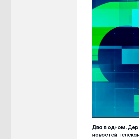
Пуровск
Салехар
Тарко-С
Тазовск
Шурышка
Ямальск
Два в одном. Дер
новостей телека