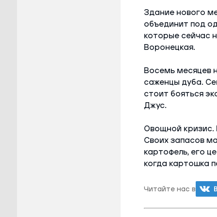
Здание нового ме
объединит под од
которые сейчас н
Воронецкая.
Восемь месяцев н
саженцы дуба. Се
стоит бояться эк
Джус.
Овощной кризис. 
Своих запасов ма
картофель, его ц
когда картошка п
Читайте нас в