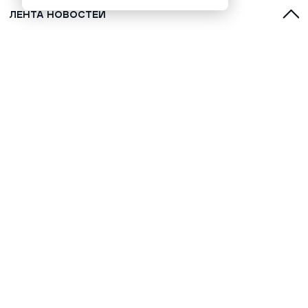
ЛЕНТА НОВОСТЕЙ
Марафонец Окотэтто рассказал
версию бессмертия народа