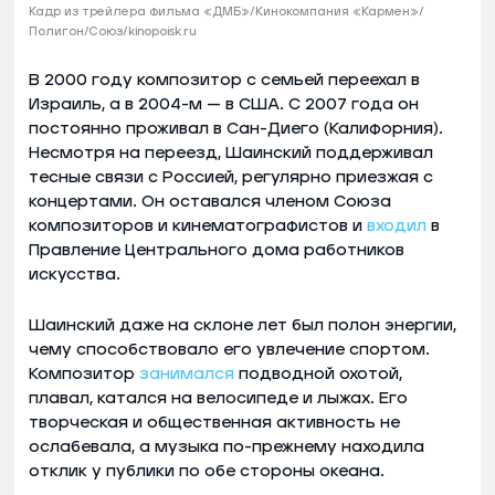
Кадр из трейлера фильма «ДМБ»/Кинокомпания «Кармен»/
Полигон/Союз/kinopoisk.ru
В 2000 году композитор с семьей переехал в
Израиль, а в 2004-м — в США. С 2007 года он
постоянно проживал в Сан-Диего (Калифорния).
Несмотря на переезд, Шаинский поддерживал
тесные связи с Россией, регулярно приезжая с
концертами. Он оставался членом Союза
композиторов и кинематографистов и
входил
в
Правление Центрального дома работников
искусства.
Шаинский даже на склоне лет был полон энергии,
чему способствовало его увлечение спортом.
Композитор
занимался
подводной охотой,
плавал, катался на велосипеде и лыжах. Его
творческая и общественная активность не
ослабевала, а музыка по-прежнему находила
отклик у публики по обе стороны океана.