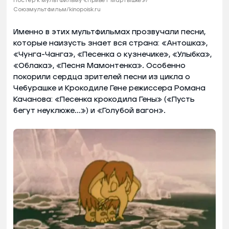
Постер к мультфильму «Привет Мартышке»/
Союзмультфильм/kinopoisk.ru
Именно в этих мультфильмах прозвучали песни,
которые наизусть знает вся страна: «Антошка»,
«Чунга-Чанга», «Песенка о кузнечике», «Улыбка»,
«Облака», «Песня Мамонтенка». Особенно
покорили сердца зрителей песни из цикла о
Чебурашке и Крокодиле Гене режиссера Романа
Качанова: «Песенка крокодила Гены» («Пусть
бегут неуклюже...») и «Голубой вагон».