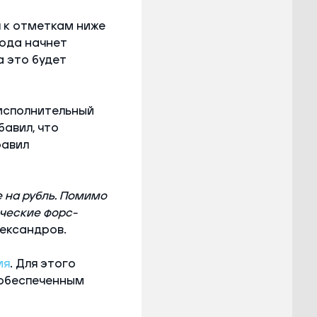
я к отметкам ниже
года начнет
а это будет
 исполнительный
авил, что
равил
 на рубль. Помимо
ческие форс-
ександров.
ия
. Для этого
еобеспеченным