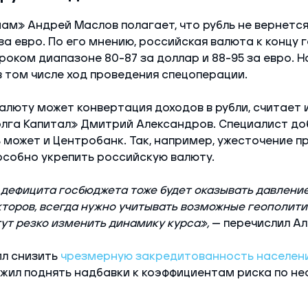
ам» Андрей Маслов полагает, что рубль не вернетс
 за евро. По его мнению, российская валюта к концу 
роком диапазоне 80-87 за доллар и 88-95 за евро. Н
 в том числе ход проведения спецоперации.
люту может конвертация доходов в рубли, считает
лга Капитал» Дмитрий Александров. Специалист доб
ь может и Центробанк. Так, например, ужесточение п
собно укрепить российскую валюту.
 дефицита госбюджета тоже будет оказывать давление
торов, всегда нужно учитывать возможные геополити
ут резко изменить динамику курса»,
— перечислил Ал
ил снизить
чрезмерную закредитованность населен
жил поднять надбавки к коэффициентам риска по н