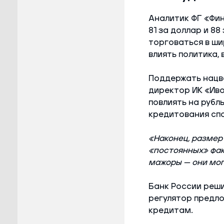
Аналитик ФГ «Фин
81 за доллар и 88
торговаться в ши
влиять политика,
Поддержать нацва
директор ИК «Иво
повлиять на рубл
кредитования спо
«Наконец, размер
«постоянных» фак
мажоры — они мог
Банк России реш
регулятор предло
кредитам.