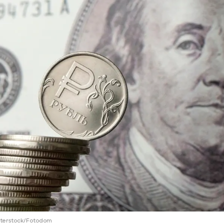
ий район
д
але
ий район
рский район
ий район
utterstock/Fotodom