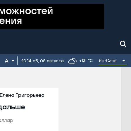
Яр-Сале
+13
°C
20:14 сб, 08 августа
Елена Григорьева
 дальше
оллар