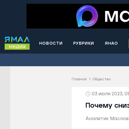
НОВОСТИ
РУБРИКИ
ЯНАО
Волнова
Губкинс
Краснос
район
Главная
Общество
Лабытна
03 июля 2023, 0
Муравле
Новый У
Почему сниз
Надымск
Аналитик Маслов:
Ноябрьс
Приурал