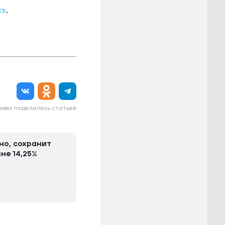
а»
.
овек поделились статьей
но, сохранит
не 14,25%