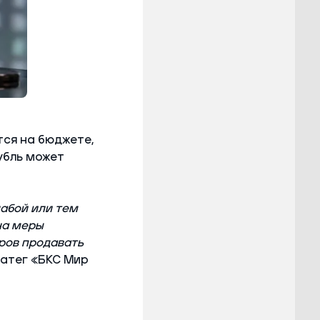
ся на бюджете,
убль может
абой или тем
на меры
еров продавать
ратег «БКС Мир