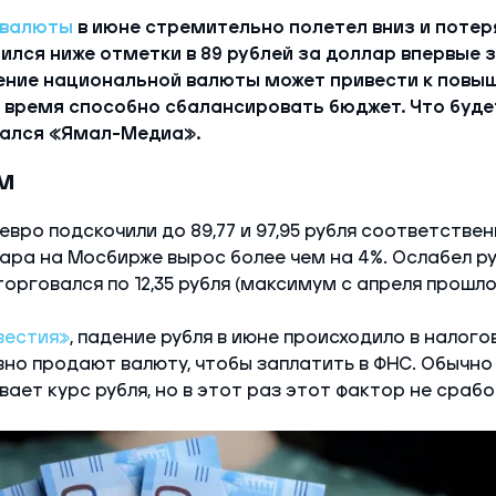
 валюты
в июне стремительно полетел вниз и потеря
ился ниже отметки в 89 рублей за доллар впервые з
ение национальной валюты может привести к повы
же время способно сбалансировать бюджет. Что буде
ался «Ямал-Медиа».
м
евро подскочили до 89,77 и 97,95 рубля соответствен
ара на Мосбирже вырос более чем на 4%. Ослабел ру
орговался по 12,35 рубля (максимум с апреля прошло
вестия»
, падение рубля в июне происходило в налого
но продают валюту, чтобы заплатить в ФНС. Обычно
ает курс рубля, но в этот раз этот фактор не срабо