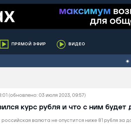
ПРЯМОЙ ЭФИР
ВИДЕО
ха
кий
елькупский
нги
8:01
нко
(обновлено: 03 июля 2023, 09:57)
ренгой
ился курс рубля и что с ним будет
ий район
 российская валюта не опустится ниже 81 рубля за д
к
ьский район