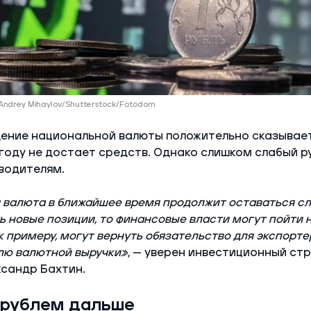
Andrey Mihaylov/Shutterstock/Fotodom
дение национальной валюты положительно сказывает
году не достает средств. Однако слишком слабый р
водителям.
 валюта в ближайшее время продолжит оставаться сл
ть новые позиции, то финансовые власти могут пойти 
к примеру, могут вернуть обязательство для экспорт
лю валютной выручки»
, — уверен инвестиционный ст
сандр Бахтин.
с рублем дальше