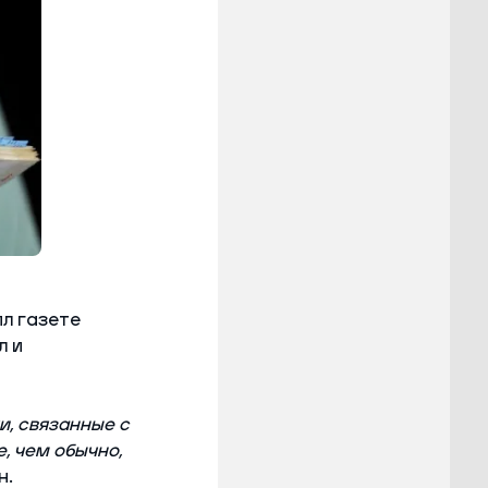
ил газете
л и
и, связанные с
, чем обычно,
н.