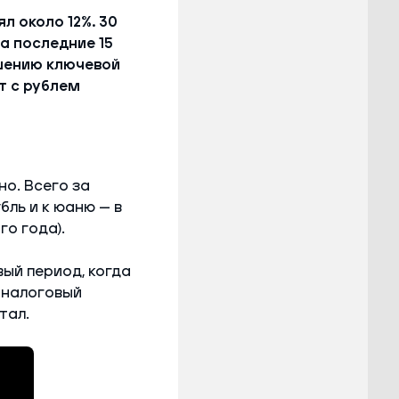
л около 12%. 30
а последние 15
шению ключевой
т с рублем
но. Всего за
бль и к юаню — в
го года).
вый период, когда
 налоговый
тал.