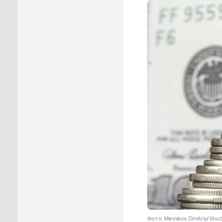
Пуровск
Салехар
Тарко-С
Тазовск
Шурышка
Ямальск
Фото: Melnikov Dmitriy/Sh