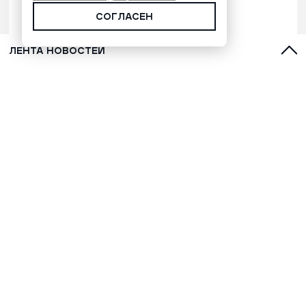
СОГЛАСЕН
ЛЕНТА НОВОСТЕЙ
Марафонец Окотэтто рассказал
версию бессмертия народа