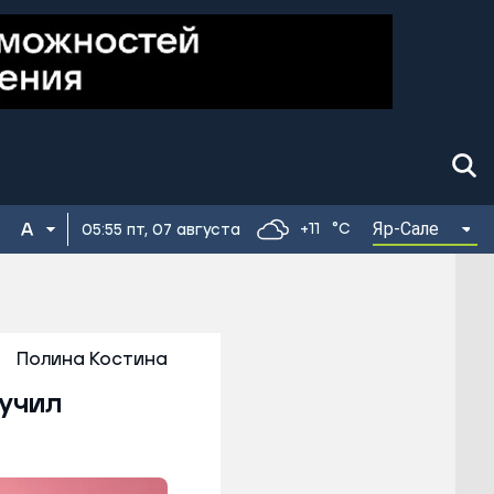
Яр-Сале
+11
°C
05:55 пт, 07 августа
Полина Костина
учил