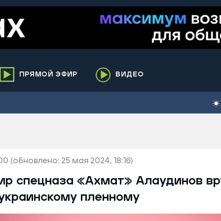
ПРЯМОЙ ЭФИР
ВИДЕО
ха
кий
елькупский
нги
:00
нко
(обновлено: 25 мая 2024, 18:16)
ренгой
ир спецназа «Ахмат» Алаудинов вр
ий район
 украинскому пленному
к
ьский район