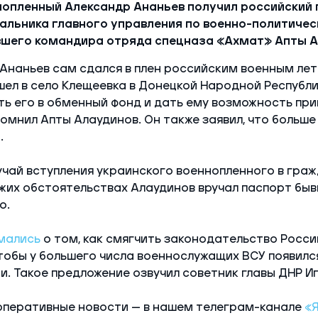
нопленный Александр Ананьев получил российский 
альника главного управления по военно-политичес
шего командира отряда спецназа «Ахмат» Апты А
 Ананьев сам сдался в плен российским военным лет
шел в село Клещеевка в Донецкой Народной Республик
ть его в обменный фонд и дать ему возможность пр
омнил Апты Алаудинов. Он также заявил, что больше
.
учай вступления украинского военнопленного в гра
жих обстоятельствах Алаудинов вручал паспорт бы
о.
мались
о том, как смягчить законодательство Росси
тобы у большего числа военнослужащих ВСУ появилс
и. Такое предложение озвучил советник главы ДНР И
оперативные новости — в нашем телеграм-канале
«