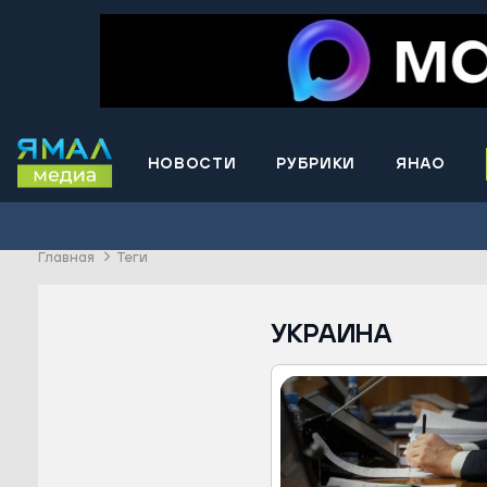
НОВОСТИ
РУБРИКИ
ЯНАО
Волнова
Губкинс
Главная
Теги
Краснос
район
Лабытна
УКРАИНА
Муравле
Новый У
Надымск
Ноябрьс
Приурал