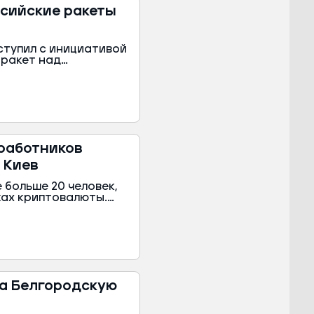
сийские ракеты
ступил с инициативой
 ракет над
 вопрос требует
овиться предметом
 сообщило издание
 работников
 Киев
 больше 20 человек,
ках криптовалюты.
выводили за границу
б этом сообщили в
ссии.
на Белгородскую