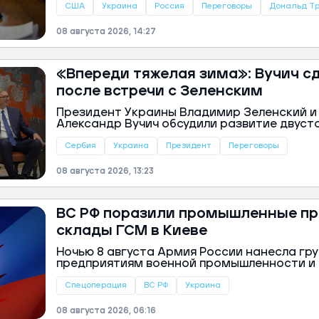
США
Украина
Россия
Переговоры
Дональд Т
ий район
08 августа 2026, 14:27
д
але
«Впереди тяжелая зима»: Вучич с
ий район
после встречи с Зеленским
рский район
Президент Украины Владимир Зеленский и
Александр Вучич обсудили развитие двуст
ий район
подготовку соглашения о зоне свободной 
состоялись 8 августа в Белграде в рамках
Сербия
Украина
Президент
Переговоры
визита украинского лидера в Сербию.
08 августа 2026, 13:23
ВС РФ поразили промышленные пр
склады ГСМ в Киеве
Ночью 8 августа Армия России нанесла гр
предприятиям военной промышленности и
смазочных материалов в Киеве, сообщило
Спецоперация
ВС РФ
Украина
08 августа 2026, 06:16