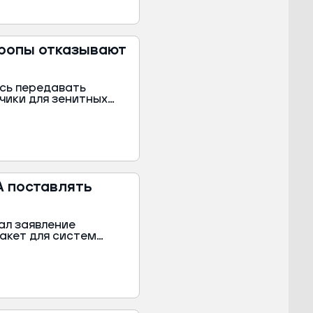
етие, отметил
вропы отказывают
сь передавать
чики для зенитных
спертов, западные
ственных запасов
тет национальным
А поставлять
ал заявление
акет для систем
отря на официальные
 Вашингтон продолжит
едников.