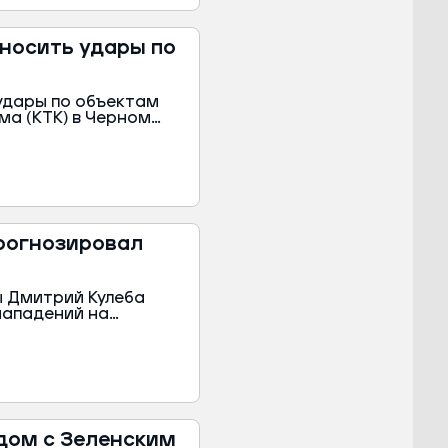
аносить удары по
удары по объектам
а (КТК) в Черном
аны с Россией и не
рогнозировал
 Дмитрий Кулеба
нападений на
: предыдущие акты
началом.
ядом с Зеленским