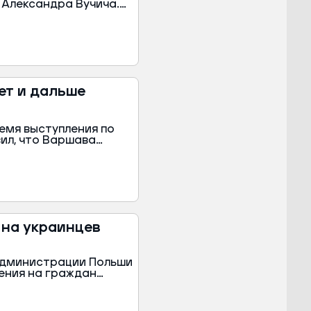
 Александра Вучича.
ны оппозиции: глава
илош Йованович
ательный разворот
российского влияния
ет и дальше
»
емя выступления по
ил, что Варшава
 конфликте с Россией,
дут
венными
 на украинцев
администрации Польши
ения на граждан
 рост числа
является
ения численности