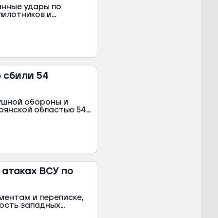
анные удары по
пилотников и
попали 16 округов и
 12 мирных жителей.
абе.
 сбили 54
ушной обороны и
Брянской областью 54
ерехватили до того,
том сообщил врио
 атаках ВСУ по
ментам и переписке,
ость западных
е объекты в