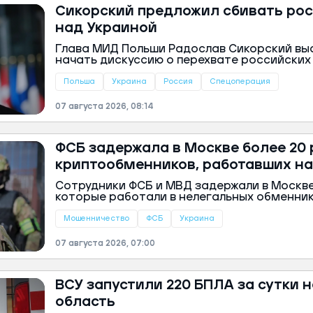
Сикорский предложил сбивать рос
над Украиной
Глава МИД Польши Радослав Сикорский вы
начать дискуссию о перехвате российских
территорией Украины. По его словам, этот
серьезного обсуждения и не должен стан
Польша
Украина
Россия
Спецоперация
внутренних политических споров. Об этом
PAP.
07 августа 2026, 08:14
ФСБ задержала в Москве более 20
криптообменников, работавших на
Сотрудники ФСБ и МВД задержали в Москве
которые работали в нелегальных обменни
Через эти пункты украинские кол-центры 
деньги, обманом отобранные у россиян. О
Мошенничество
ФСБ
Украина
Центре общественных связей (ЦОС) ФСБ Ро
07 августа 2026, 07:00
ВСУ запустили 220 БПЛА за сутки 
область