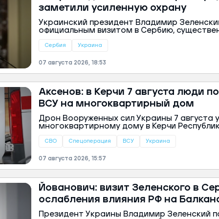
заметили усиленную охрану
Украинский президент Владимир Зеленски
официальным визитом в Сербию, существе
личной безопасности. На кадрах из аэроп
что его сопровождает увеличенная группа
Сербия
Украина
по сравнению с обычными поездками.
07 августа 2026, 18:53
Аксенов: в Керчи 7 августа люди п
ВСУ на многоквартирный дом
Дрон Вооруженных сил Украины 7 августа 
многоквартирному дому в Керчи Республик
человека. Об этом сообщил глава региона 
«Максе».
СВО
Спецоперация
ВСУ
Украина
07 августа 2026, 15:57
Йованович: визит Зеленского в Се
ослабления влияния РФ на Балкан
Президент Украины Владимир Зеленский п