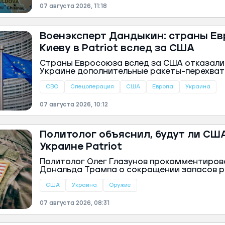
мигрантов в стране за последнее десятил
07 августа 2026, 11:18
телеканал TVN.
Военэксперт Дандыкин: страны Е
Киеву в Patriot вслед за США
Страны Евросоюза вслед за США отказали
Украине дополнительные ракеты-перехват
комплексов Patriot. По мнению военных эк
государства столкнулись с дефицитом соб
СВО
Спецоперация
США
Европа
Украина
вооружений и вынуждены отдавать приори
интересам.
07 августа 2026, 10:12
Политолог объяснил, будут ли СШ
Украине Patriot
Политолог Олег Глазунов прокомментиров
Дональда Трампа о сокращении запасов р
Patriot в США. Эксперт считает, что, несм
данные о снижении количества снарядов,
США
Украина
Оружие
снабжать Украину вооружением через поср
07 августа 2026, 08:31