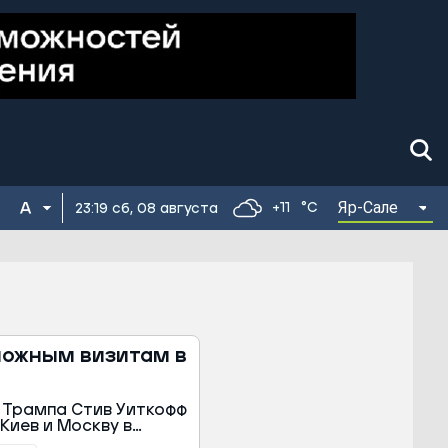
Яр-Сале
+11
°C
23:19 сб, 08 августа
зможным визитам в
 Трампа Стив Уиткофф
Киев и Москву в