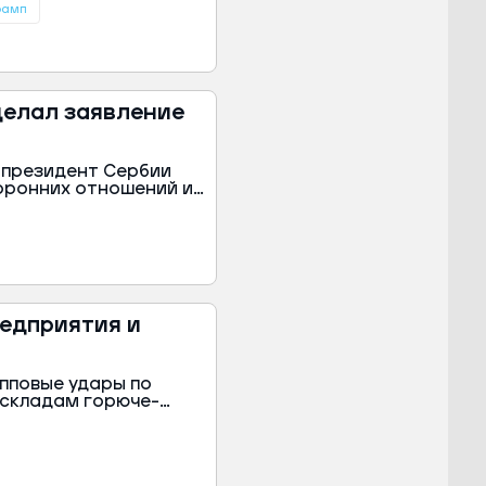
рамп
делал заявление
 президент Сербии
оронних отношений и
торговли. Переговоры
 первого официального
едприятия и
упповые удары по
 складам горюче-
 Минобороны.