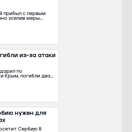
й прибыл с первым
нно усилив меры
орта можно заметить,
 сотрудников охраны
огибли из-за атаки
ударил по
и Крым, погибли два
Сергей Аксенов в
рбию нужен для
ах
осетит Сербию 8