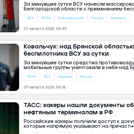
За минувшие сутки ВСУ нанесли массиров
Белгородской области с применением бес
артиллерии. Под обстрелы и атаки дронов 
муниципалитетов региона, ранены не менее
ВСУ
БПЛА
Спецоперация
Россия
Украина
Об этом сообщили в региональном опершт
07 августа 2026, 06:40
Ковальчук: над Брянской областью
беспилотника ВСУ за сутки
За минувшие сутки средства противовозд
мобильные группы уничтожили в небе над 
вражеских дрона самолетного типа. Цели п
как они достигли объектов на земле. Об э
БПЛА
ВСУ
Украина
Россия
губернатор Егор Ковальчук.
07 августа 2026, 06:18
ТАСС: хакеры нашли документы об
нефтяным терминалам в РФ
Российские хакеры получили доступ к доку
которые напрямую указывают на причастн
кураторов к организации атак на нефтяны