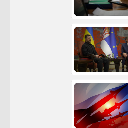
Пуровск
Салехар
Тарко-С
Тазовск
Шурышка
Ямальск