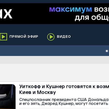
ПРЯМОЙ ЭФИР
ВИДЕО
ха
кий
елькупский
нги
нко
Уиткофф и Кушнер готовятся к во
ренгой
Киев и Москву
ий район
Спецпосланник президента США Дональда
к
и его зять, Джаред Кушнер, могут посетить 
течение следующей недели.
ьский район