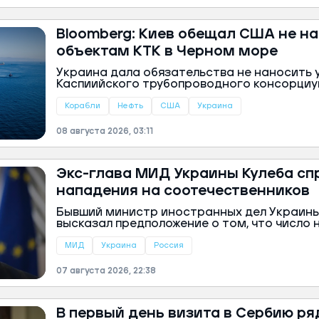
Bloomberg: Киев обещал США не н
объектам КТК в Черном море
Украина дала обязательства не наносить 
Каспиийского трубопроводного консорциум
море и нефтяным танкерам, если те не связ
находятся в санкционном списке.
Корабли
Нефть
США
Украина
08 августа 2026, 03:11
Экс-глава МИД Украины Кулеба сп
нападения на соотечественников
Бывший министр иностранных дел Украины
высказал предположение о том, что число 
украинских граждан в Польше будет расти
агрессии против них можно считать лишь 
МИД
Украина
Россия
07 августа 2026, 22:38
В первый день визита в Сербию р