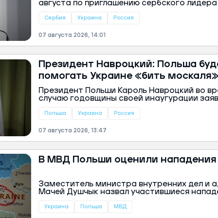
августа по приглашению сербского лидера
Ожидаемый визит вызвал критику со сторо
Новой демократической партии Сербии М
Сербия
Украина
Россия
заявил, что поездка направлена на оконч
Белграда в сторону Запада и вытеснение 
07 августа 2026, 14:01
из региона.
Президент Навроцкий: Польша буд
помогать Украине «бить москаля
Президент Польши Кароль Навроцкий во вр
случаю годовщины своей инаугурации заяв
продолжит оказывать поддержку Украине в
однако подчеркнул, что польские власти бу
Польша
Украина
Россия
руководствоваться исключительно собст
национальными интересами.
07 августа 2026, 13:47
В МВД Польши оценили нападения
Заместитель министра внутренних дел и 
Мачей Душчык назвал участившиеся напад
Украины «естественными». По его словам,
конфликтов между поляками и украинцами 
Украина
Польша
МВД
закономерным следствием резкого увелич