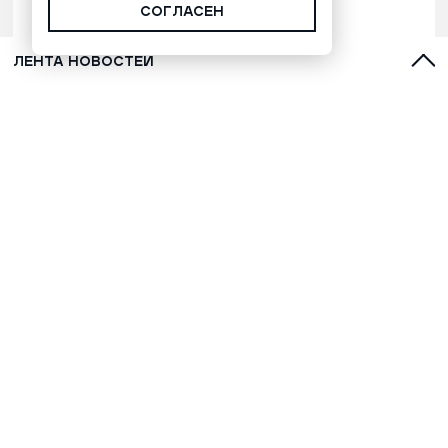
СОГЛАСЕН
ЛЕНТА НОВОСТЕЙ
С духами, оленями и лайками:
топ-5 фильмов о Севере для