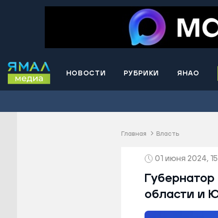
НОВОСТИ
РУБРИКИ
ЯНАО
Волнова
Губкинс
Краснос
район
Главная
Власть
Лабытна
01 июня 2024, 15
Муравле
Новый У
Губернатор
Надымск
области и 
Ноябрьс
Приурал