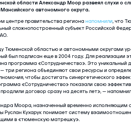
нской области Александр Моор развеял слухи о с
-Мансийского автономного округа.
м центре правительства региона
напомнили
, что Т
ьный сложнопостроенный субъект Российской Федер
АО.
у Тюменской областью и автономными округами ур
ый был подписан еще в 2004 году. Для реализации 
на программа «Сотрудничество». Это уникальный д
 — три региона объединяют свои ресурсы и опреде
номочия, чтобы достигать синергетического эффек
ограмма «Сотрудничество» показали свою эффектив
продлили договор сразу на десять лет», — напомнил
андра Моора, назначенный временно исполняющим 
ы Руслан Кухарук понимает систему взаимоотноше
ящими в «тюменскую матрешку».