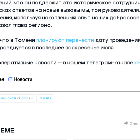
ений, что он поддержит это историческое сотруднич
исках ответов на новые вызовы мы, три руководителя
ения, используя накопленный опыт наших добрососе
азал глава региона.
 что в Тюмени
планируют перенести
дату проведения
разднуется в последнее воскресенье июля.
оперативные новости — в нашем телеграм-канале
«Я
менская область
ХМАО
0 чел
ТЕМЕ