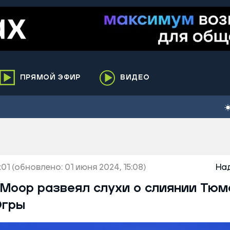
ПРЯМОЙ ЭФИР
ВИДЕО
ха
кий
елькупский
нги
:01
нко
(обновлено: 01 июня 2024, 15:08)
На
ренгой
 Моор развеял слухи о слиянии Тюм
ий район
Югры
к
ьский район