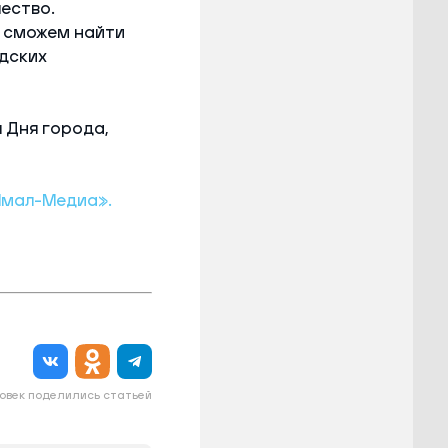
ество.
, сможем найти
дских
 Дня города,
мал-Медиа».
овек поделились статьей