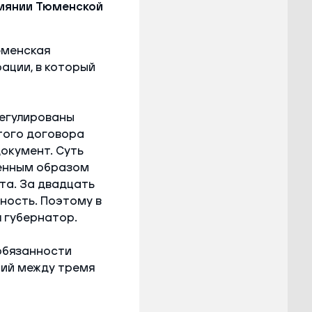
лиянии Тюменской
юменская
ации, в который
егулированы
этого договора
окумент. Суть
ленным образом
та. За двадцать
ность. Поэтому в
 губернатор.
обязанности
ний между тремя