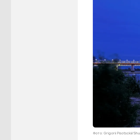
Пуровск
Салехар
Тарко-С
Тазовск
Шурышка
Ямальск
Фото: Grigorii Pisotsckii/