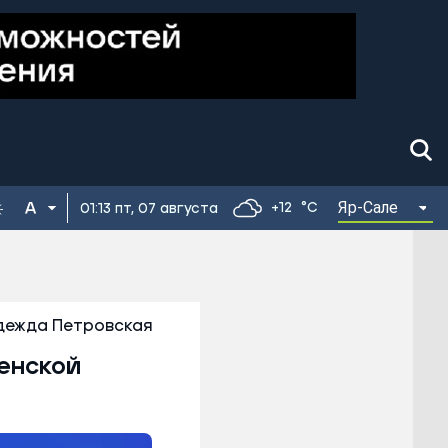
Яр-Сале
+12
°C
01:13 пт, 07 августа
дежда Петровская
енской