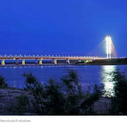
ий район
д
але
ий район
рский район
ий район
Shutterstock/Fotodom