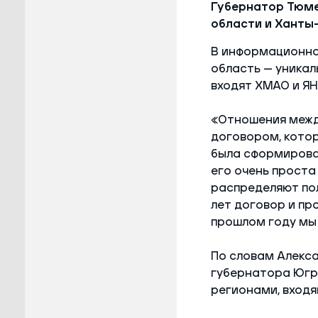
Губернатор Тюме
области и Ханты
В информационно
область — уникал
входят ХМАО и ЯН
«Отношения межд
договором, котор
была сформирова
его очень проста
распределяют пол
лет договор и пр
прошлом году мы 
По словам Алекс
губернатора Югр
регионами, вход