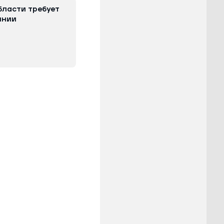
бласти требует
инии