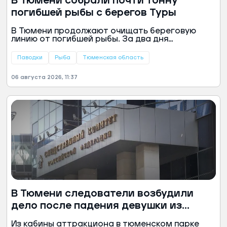
В Тюмени собрали почти тонну
погибшей рыбы с берегов Туры
В Тюмени продолжают очищать береговую
линию от погибшей рыбы. За два дня
специалисты собрали около тонны
биологических отходов в районе Гагаринского
Паводки
Рыба
Тюменская область
парка, сообщили в информационном центре
правительства Тюменской области.
06 августа 2026, 11:37
В Тюмени следователи возбудили
дело после падения девушки из
кабины аттракциона
Из кабины аттракциона в тюменском парке