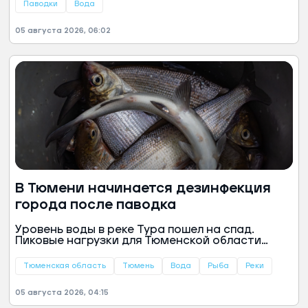
угроза подтоплений сохраняется, сообщили в
Паводки
Вода
пресс-службе главы региона.
05 августа 2026, 06:02
В Тюмени начинается дезинфекция
города после паводка
Уровень воды в реке Тура пошел на спад.
Пиковые нагрузки для Тюменской области
остались позади, теперь властям региона
предстоит заняться ликвидацией последствий
Тюменская область
Тюмень
Вода
Рыба
Реки
подтопления, сообщили в пресс-службе
тюменского губернатора.
05 августа 2026, 04:15