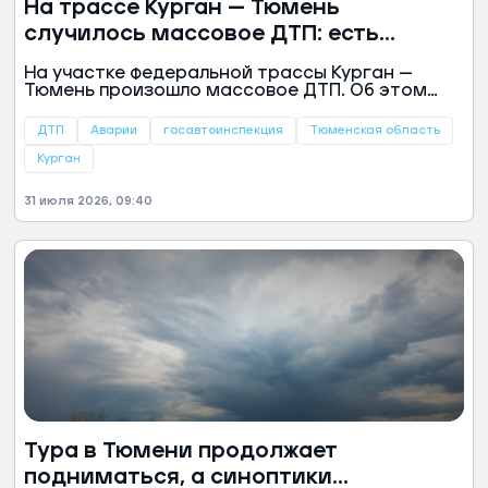
На трассе Курган — Тюмень
случилось массовое ДТП: есть
погибшие
На участке федеральной трассы Курган —
Тюмень произошло массовое ДТП. Об этом
сообщили в пресс-службе Госавтоинспекции
Тюменской области.
ДТП
Аварии
госавтоинспекция
Тюменская область
Курган
31 июля 2026, 09:40
Тура в Тюмени продолжает
подниматься, а синоптики