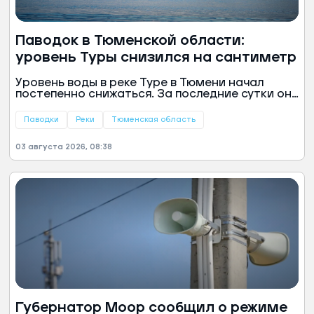
Паводок в Тюменской области:
уровень Туры снизился на сантиметр
Уровень воды в реке Туре в Тюмени начал
постепенно снижаться. За последние сутки он
опустился на один сантиметр, сообщил
губернатор Тюменской области Александр
Паводки
Реки
Тюменская область
Моор.
03 августа 2026, 08:38
Губернатор Моор сообщил о режиме