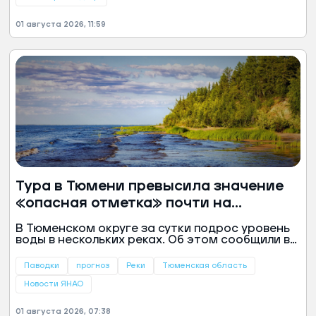
безопасности, сообщили в информационном
центре правительства региона.
01 августа 2026, 11:59
Тура в Тюмени превысила значение
«опасная отметка» почти на
полметра
В Тюменском округе за сутки подрос уровень
воды в нескольких реках. Об этом сообщили в
информационном центре правительства
региона.
Паводки
прогноз
Реки
Тюменская область
Новости ЯНАО
01 августа 2026, 07:38