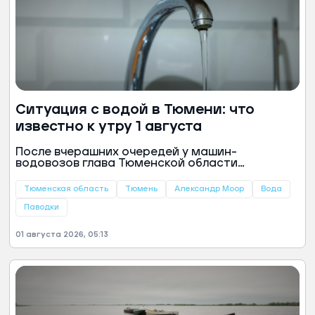
Ситуация с водой в Тюмени: что
известно к утру 1 августа
После вчерашних очередей у машин-
водовозов глава Тюменской области
распорядился организовать дополнительные
точки выдачи чистой воды на базе социальных
Тюменская область
Тюмень
Александр Моор
Вода
учреждений. Теперь жители могут набрать
питьевую воду в школах и поликлиниках,
Паводки
сообщил губернатор региона Александр
Моор.
01 августа 2026, 05:13