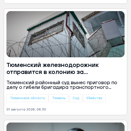
Тюменский железнодорожник
отправится в колонию за
смертельную драку
Тюменский районный суд вынес приговор по
делу о гибели бригадира транспортного
предприятия. 28-летний рабочий признан
виновным в причинении тяжкого вреда
Тюменская область
Тюмень
Суд
Убийство
здоровью, повлекшем смерть человека,
сообщили в пресс-службе Уральской
01 августа 2026, 06:30
транспортной прокуратуры.