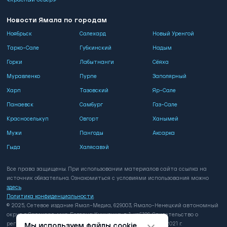
«Красный Север»
Новости Ямала по городам
Ноябрьск
Салехард
Новый Уренгой
Тарко-Сале
Губкинский
Надым
Горки
Лабытнанги
Сёяха
Муравленко
Пурпе
Заполярный
Харп
Тазовский
Яр-Сале
Панаевск
Самбург
Газ-Сале
Красноселькуп
Овгорт
Ханымей
Мужи
Пангоды
Аксарка
Гыда
Халясавэй
Все права защищены. При использовании материалов сайта ссылка на
источник обязательна. Ознакомиться с условиями использования можно
здесь
.
Политика конфиденциальности
.
© 2025, Сетевое издание Ямал-Медиа, 629003, Ямало-Ненецкий автономный
округ, г. Салехард, мкр. Богдана Кнунянца, д. 1, каб.106. Свидетельство о
регистрации: серия ЭЛ № ФС 77 - 81649 выдано 3 августа 2021 г.
Мы используем файлы cookie.