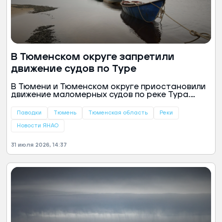
В Тюменском округе запретили
движение судов по Туре
В Тюмени и Тюменском округе приостановили
движение маломерных судов по реке Тура.
Постановление подписал губернатор области
Александр Моор.
Паводки
Тюмень
Тюменская область
Реки
Новости ЯНАО
31 июля 2026, 14:37