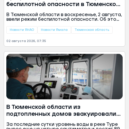
беспилотной опасности в Тюменской
области
В Тюменской области в воскресенье, 2 августа,
ввели режим беспилотной опасности. Об этом
в своем канале в «Максе» сообщил губернатор
региона Александр Моор.
Новости ЯНАО
Новости Ямала
Тюменская область
02 августа 2026, 07:35
В Тюменской области из
подтопленных домов эвакуировали
53 человека
За последние сутки уровень воды в реке Туре