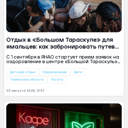
Отдых в «Большом Тараскуле» для
ямальцев: как забронировать путевку
на 2027 год
С 1 сентября в ЯНАО стартует прием заявок на
оздоровление в центре «Большой Тараскуль»
на 2027 год. Первыми места смогут
забронировать льготные категории граждан,
Детский отдых
Оздоровление
Дети
сообщила пресс-служба губернатора ЯНАО.
Тюменская область
Льготы
03 августа 2026, 13:57