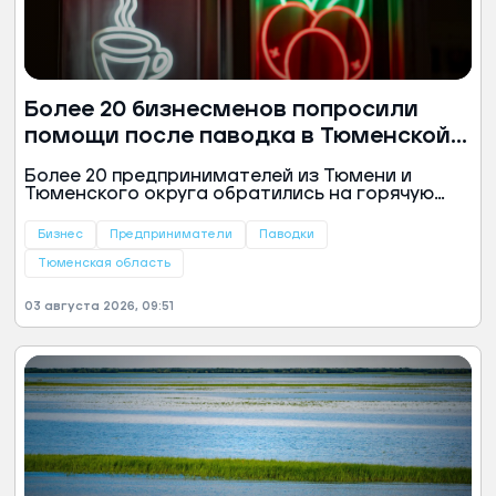
Более 20 бизнесменов попросили
помощи после паводка в Тюменской
области
Более 20 предпринимателей из Тюмени и
Тюменского округа обратились на горячую
линию за помощью после паводка. Об этом
сообщили в информационном центре
Бизнес
Предприниматели
Паводки
регионального правительства.
Тюменская область
03 августа 2026, 09:51