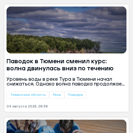
Паводок в Тюмени сменил курс:
волна двинулась вниз по течению
Уровень воды в реке Тура в Тюмени начал
снижаться. Однако волна паводка продолжает
свое движение вниз по течению, сохраняя
напряженную обстановку на некоторых
Тюменская область
Реки
Паводки
участках в области, сообщили в пресс-службе
губернатора Тюменской области.
04 августа 2026, 06:58