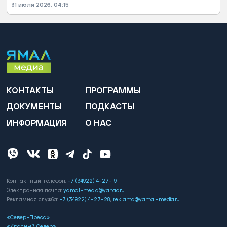
31 июля 2026, 04:15
правительства Тюменской области.
КОНТАКТЫ
ПРОГРАММЫ
ДОКУМЕНТЫ
ПОДКАСТЫ
ИНФОРМАЦИЯ
О НАС
Контактный телефон:
+7 (34922) 4-27-19
.
Электронная почта:
yamal-media@yanao.ru
.
Рекламная служба:
+7 (34922) 4-27-28
,
reklama@yamal-media.ru
«Север-Пресс»