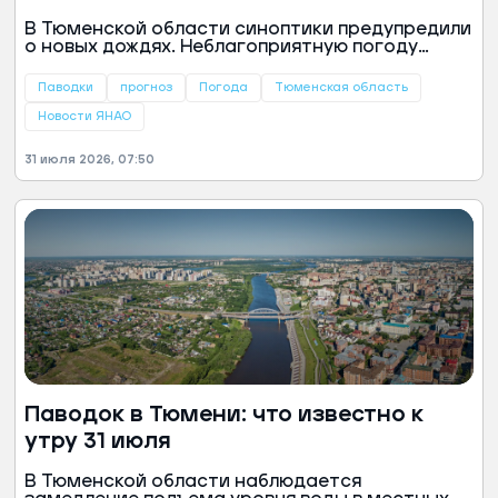
прогнозируют новые дожди
В Тюменской области синоптики предупредили
о новых дождях. Неблагоприятную погоду
прогнозируют в первых числах августа,
сообщили в информационном центре
Паводки
прогноз
Погода
Тюменская область
правительства региона.
Новости ЯНАО
31 июля 2026, 07:50
Паводок в Тюмени: что известно к
утру 31 июля
В Тюменской области наблюдается