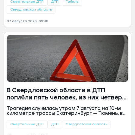
рассказал отец спортсмена.
Смертельные ДТП
ДТП
Гибель
Свердловская область
07 августа 2026, 09:36
В Свердловской области в ДТП
погибли пять человек, из них четверо
сгорели заживо
Трагедия случилась утром 7 августа на 10-м
километре трассы Екатеринбург — Тюмень, в
районе объездной дороги вокруг Белоярского.
В массовой аварии погибли все участники
Смертельные ДТП
ДТП
Свердловская область
столкновения. Об этом сообщили в
Госавтоинспекции Свердловской области.