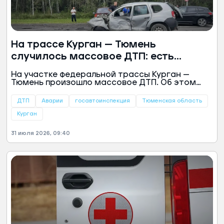
На трассе Курган — Тюмень
случилось массовое ДТП: есть
погибшие
На участке федеральной трассы Курган —
Тюмень произошло массовое ДТП. Об этом
сообщили в пресс-службе Госавтоинспекции
Тюменской области.
ДТП
Аварии
госавтоинспекция
Тюменская область
Курган
31 июля 2026, 09:40