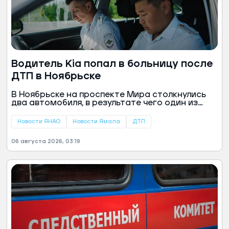
Водитель Kia попал в больницу после
ДТП в Ноябрьске
В Ноябрьске на проспекте Мира столкнулись
два автомобиля, в результате чего один из
водителей был госпитализирован. Авария
произошла днем 5 августа, сообщили в пресс-
Новости ЯНАО
Новости Ямала
ДТП
службе Госавтоинспекции Ямала.
06 августа 2026, 03:19