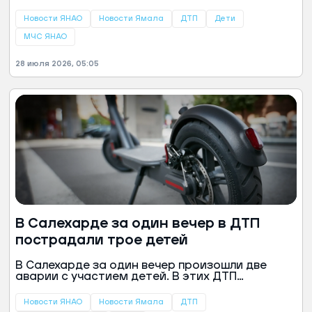
аварии пострадал ребенок 2015 года
рождения, сообщили в пресс-службе ГУ МЧС
Новости ЯНАО
Новости Ямала
ДТП
Дети
России по ЯНАО.
МЧС ЯНАО
28 июля 2026, 05:05
В Салехарде за один вечер в ДТП
пострадали трое детей
В Салехарде за один вечер произошли две
аварии с участием детей. В этих ДТП
пострадали трое несовершеннолетних,
рассказали в пресс-службе Госавтоинспекции
Новости ЯНАО
Новости Ямала
ДТП
Ямала.