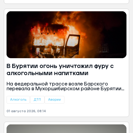
В Бурятии огонь уничтожил фуру с
алкогольными напитками
На федеральной трассе возле Барского
перевала в Мухоршибирском районе Бурятии
загорелась фура, перевозившая алкогольные
напитки.
Алкоголь
ДТП
Аварии
01 августа 2026, 08:14