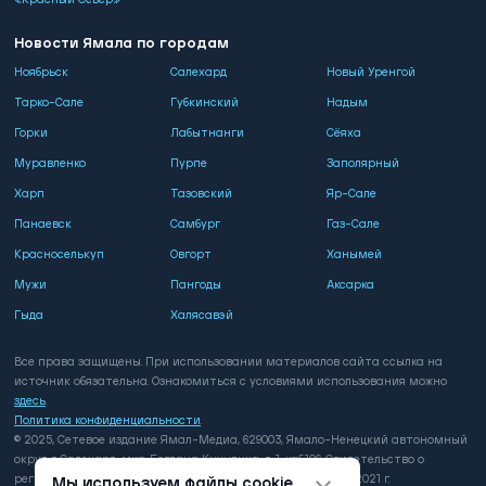
«Красный Север»
Новости Ямала по городам
Ноябрьск
Салехард
Новый Уренгой
Тарко-Сале
Губкинский
Надым
Горки
Лабытнанги
Сёяха
Муравленко
Пурпе
Заполярный
Харп
Тазовский
Яр-Сале
Панаевск
Самбург
Газ-Сале
Красноселькуп
Овгорт
Ханымей
Мужи
Пангоды
Аксарка
Гыда
Халясавэй
Все права защищены. При использовании материалов сайта ссылка на
источник обязательна. Ознакомиться с условиями использования можно
здесь
.
Политика конфиденциальности
.
© 2025, Сетевое издание Ямал-Медиа, 629003, Ямало-Ненецкий автономный
округ, г. Салехард, мкр. Богдана Кнунянца, д. 1, каб.106. Свидетельство о
регистрации: серия ЭЛ № ФС 77 - 81649 выдано 3 августа 2021 г.
Мы используем файлы cookie.