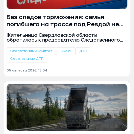
Без следов торможения: семья
погибшего на трассе под Ревдой не
верит в случайное ДТП
Жительница Свердловской области
обратилась к председателю Следственного
комитета России Александру Бастрыкину с
просьбой взять на контроль расследование
Следственный комитет
Гибель
ДТП
гибели ее мужа, многодетного отца 37-летнего
Данилы Подгородского. Мужчина был
Смертельные ДТП
обнаружен тяжело травмированным на
обочине трассы Ревда — Мариинск и позже
05 августа 2026, 15:04
скончался.