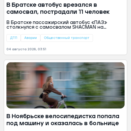
В Братске автобус врезался в
самосвал, пострадали 11 человек
В Братске пассажирский автобус «ПАЗ»
столкнулся с самосвалом SHACMAN на
регулируемом перекрестке. В аварии
пострадали 11 человек, включая ребенка.
ДТП
Аварии
Общественный транспорт
04 августа 2026, 03:51
В Ноябрьске велосипедистка попала
под машину и оказалась в больнице