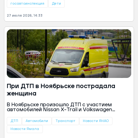
госавтоинспекция
Дети
27 июля 2026, 14:33
При ДТП в Ноябрьске пострадала
женщина
В Ноябрьске произошло ДТП с участием
автомобилей Nissan X-Trail и Volkswagen
Amarok. В результате аварии пострадала
пассажирка одной из машин, сообщили в ЕДДС
ДТП
Автомобили
Транспорт
Новости ЯНАО
города.
Новости Ямала