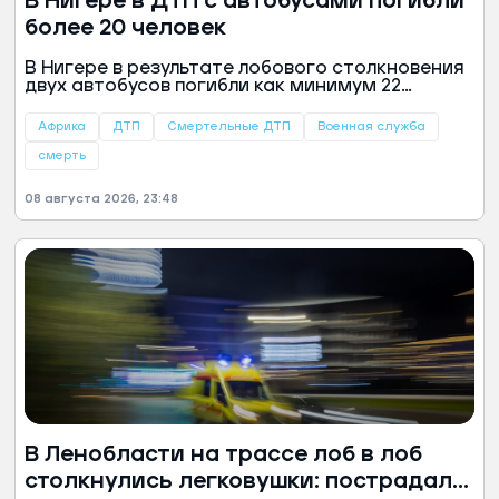
В Нигере в ДТП с автобусами погибли
более 20 человек
В Нигере в результате лобового столкновения
двух автобусов погибли как минимум 22
человека, среди которых были 17 военных. Об
этом со ссылкой на Минтранс страны
Африка
ДТП
Смертельные ДТП
Военная служба
сообщает агентство ANP.
смерть
08 августа 2026, 23:48
В Ленобласти на трассе лоб в лоб
столкнулись легковушки: пострадали