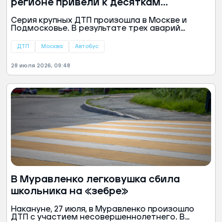
регионе привели к десяткам
пострадавших
Серия крупных ДТП произошла в Москве и
Подмосковье. В результате трех аварий
пострадали как минимум 27 человек, среди них
двое грудных детей. Нескольким
ДТП
Москва
Автобус
пострадавшим потребовалась
госпитализация.
28 июля 2026, 09:48
В Муравленко легковушка сбила
школьника на «зебре»
Накануне, 27 июля, в Муравленко произошло
ДТП с участием несовершеннолетнего. В