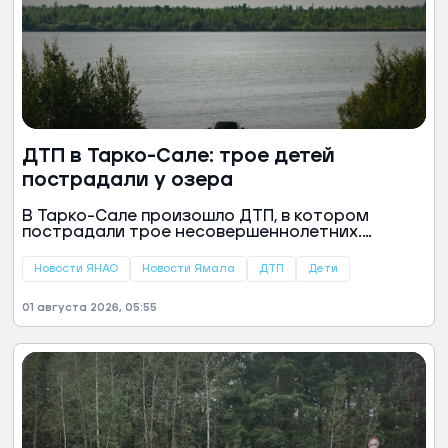
ДТП в Тарко-Сале: трое детей
пострадали у озера
В Тарко-Сале произошло ДТП, в котором
пострадали трое несовершеннолетних.
Инцидент случился 31 июля в районе озера
Окуневое, сообщили в пресс-службе
Новости ЯНАО
Новости Ямала
ДТП
Дети
региональной ГАИ.
01 августа 2026, 05:55