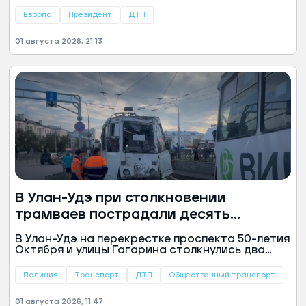
Хорватии. Об этом сообщили в канцелярии
главы государства.
Европа
Президент
ДТП
01 августа 2026, 21:13
В Улан-Удэ при столкновении
трамваев пострадали десять
человек
В Улан-Удэ на перекрестке проспекта 50-летия
Октября и улицы Гагарина столкнулись два
трамвая. По данным полиции Бурятии,
пострадали водитель и девять пассажиров, в
Полиция
Транспорт
ДТП
Общественный транспорт
их числе двое детей.
01 августа 2026, 11:47