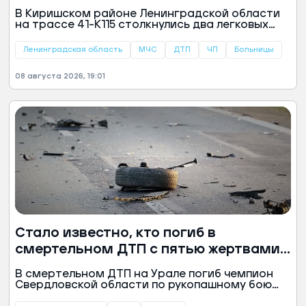
дети
В Киришском районе Ленинградской области
на трассе 41-К115 столкнулись два легковых
автомобиля, в результате чего пострадали
четыре человека. Об этом сообщили в пресс-
Ленинградская область
МЧС
ДТП
ЧП
Больницы
службе регионального ГУ МЧС.
08 августа 2026, 19:01
Стало известно, кто погиб в
смертельном ДТП с пятью жертвами
на Урале
В смертельном ДТП на Урале погиб чемпион
Свердловской области по рукопашному бою
Никита Галишев. Об этом журналистам