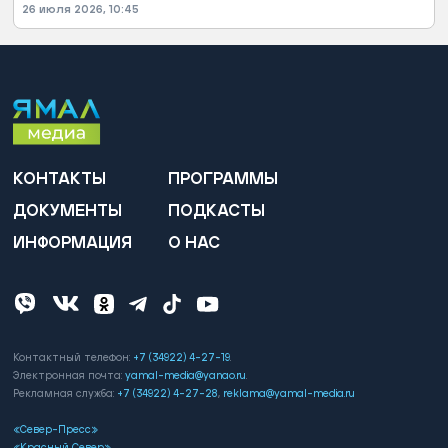
26 июля 2026, 10:45
КОНТАКТЫ
ПРОГРАММЫ
ДОКУМЕНТЫ
ПОДКАСТЫ
ИНФОРМАЦИЯ
О НАС
Контактный телефон:
+7 (34922) 4-27-19
.
Электронная почта:
yamal-media@yanao.ru
.
Рекламная служба:
+7 (34922) 4-27-28
,
reklama@yamal-media.ru
«Север-Пресс»