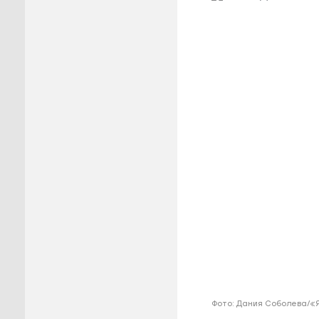
Пуровск
Салехар
Тарко-С
Тазовск
Шурышка
Ямальск
Фото: Дания Соболева/