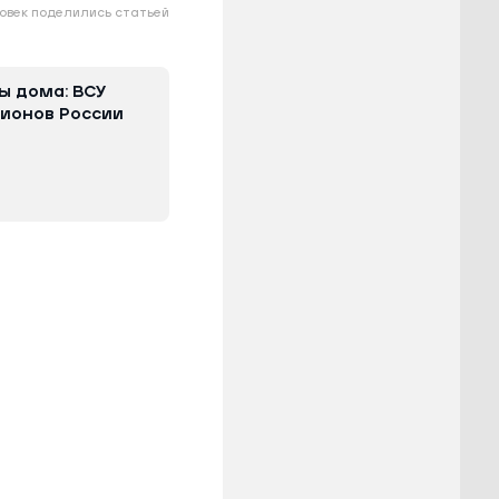
овек поделились статьей
ы дома: ВСУ
гионов России