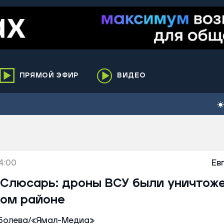
ПРЯМОЙ ЭФИР
ВИДЕО
ха
кий
елькупский
нги
4:00
нко
Ев
ренгой
 Слюсарь: дроны ВСУ были уничтож
ий район
ом районе
к
ьский район