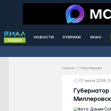
НОВОСТИ
РУБРИКИ
ЯНАО
Волнова
Губкинс
Краснос
район
Главная
Спецоперация
Лабытна
07 июня 2026, 0
Муравле
Новый У
Губернатор
Надымск
Миллеровск
Ноябрьс
Приурал