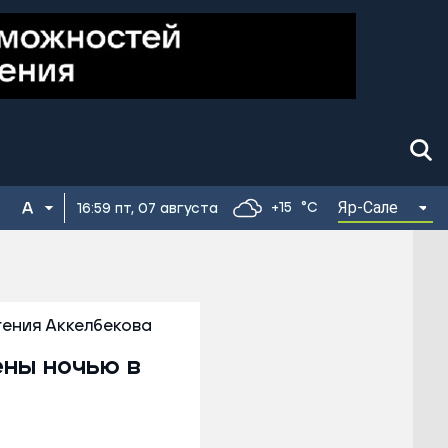
Яр-Сале
+15
°C
16:59 пт, 07 августа
гения Аккелбекова
ены ночью в