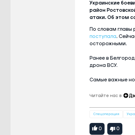
Украинские боев
район Ростовско
атаки. Об этом 
По словам главы 
поступала
. Сейч
осторожными.
Ранее в Белгород
дрона ВСУ.
Самые важные но
Читайте нас в
Спецоперация
Укр
0
0