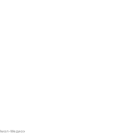
ий район
д
але
ий район
рский район
ий район
«Ямал-Медиа»