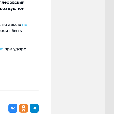
ллеровский
я воздушной
х на земле
не
росят быть
ла
при ударе