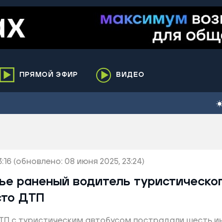
ПРЯМОЙ ЭФИР
ВИДЕО
ха
кий
елькупский
нги
:16
нко
(обновлено: 08 июня 2025, 23:24)
ренгой
лье раненый водитель туристическо
ий район
сто ДТП
к
 ДТП с туристическим автобусом пострадали шесть 
ьский район