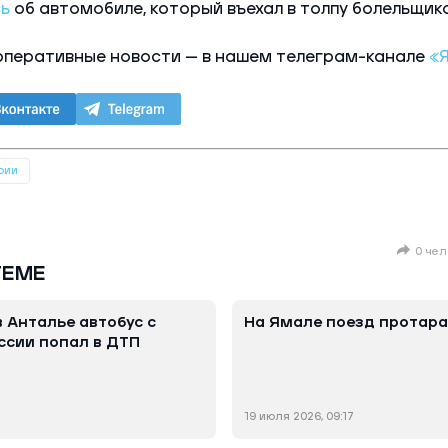
ь
об автомобиле, который въехал в толпу болельщико
оперативные новости — в нашем телеграм-канале
«
рии
0 чел
ТЕМЕ
в Анталье автобус с
На Ямале поезд протара
ссии попал в ДТП
19 июля 2026, 09:17