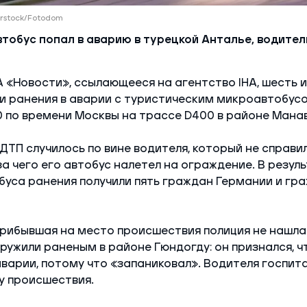
erstock/Fotodom
тобус попал в аварию в турецкой Анталье, водител
 «Новости», ссылающееся на агентство IHA, шесть 
и ранения в аварии с туристическим микроавтобусо
0 по времени Москвы на трассе D400 в районе Мана
ДТП случилось по вине водителя, который не справил
а чего его автобус налетел на ограждение. В резуль
уса ранения получили пять граждан Германии и гр
рибывшая на место происшествия полиция не нашла
ружили раненым в районе Гюндогду: он признался, ч
варии, потому что «запаниковал». Водителя госпит
у происшествия.