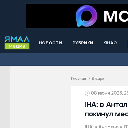
НОВОСТИ
РУБРИКИ
ЯНАО
Волнова
Губкинс
Краснос
район
Главная
В мире
Лабытна
08 июня 2025, 23
Муравле
Новый У
IHA: в Анта
Надымск
покинул ме
Ноябрьс
IHA: в Анталье в
Приурал