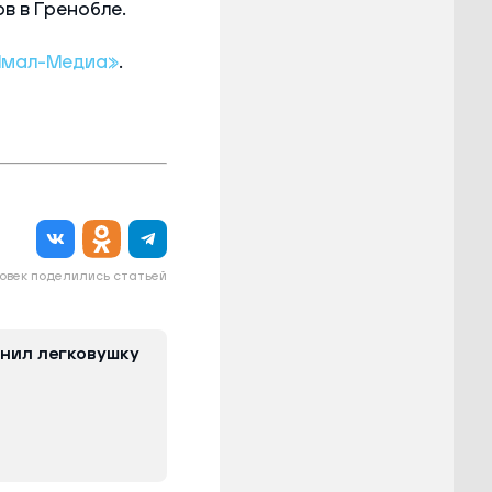
в в Гренобле.
Ямал-Медиа»
.
овек поделились статьей
нил легковушку