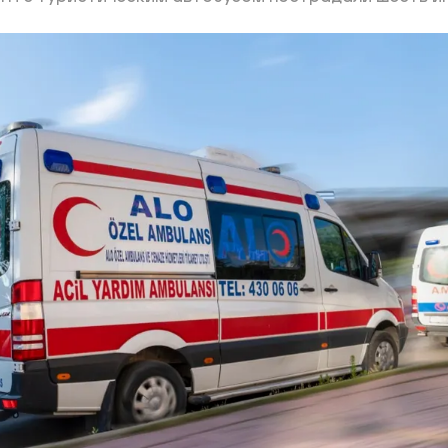
ий район
д
але
ий район
рский район
ий район