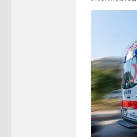
Пуровск
Салехар
Тарко-С
Тазовск
Шурышка
Ямальск