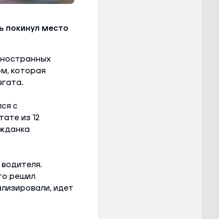
ь покинул место
иностранных
м, которая
вгата.
ся с
тате из 12
ажданка
 водителя.
то решил
ализировали, идет