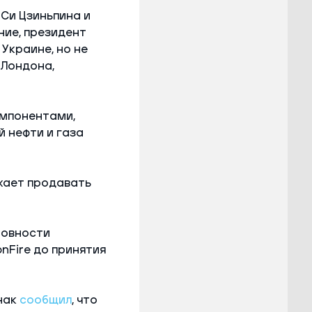
Си Цзиньпина и
ние, президент
Украине, но не
 Лондона,
омпонентами,
 нефти и газа
лжает продавать
товности
nFire до принятия
нак
сообщил
, что