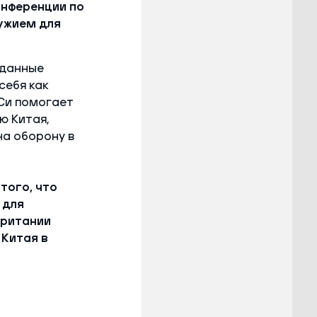
онференции по
ужием для
 данные
себя как
Си помогает
ю Китая,
на оборону в
того, что
 для
британии
 Китая в