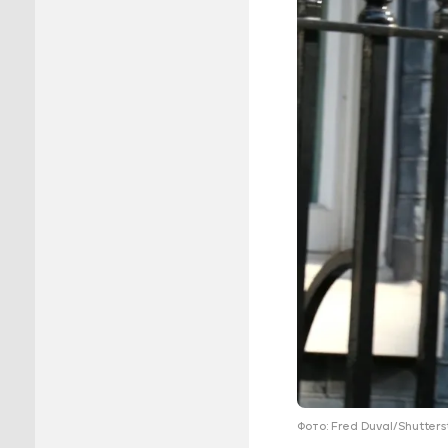
Пуровск
Салехар
Тарко-С
Тазовск
Шурышка
Ямальск
Фото: Fred Duval/Shutter