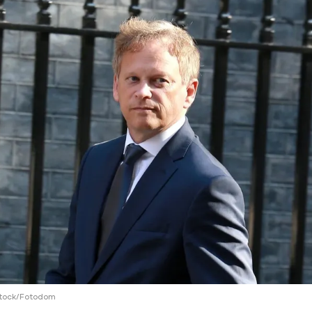
ий район
д
але
ий район
рский район
ий район
stock/Fotodom