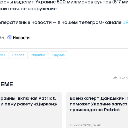
раны выделит Украине 500 миллионов фунтов (617 м
лнительное вооружение.
оперативные новости — в нашем телеграм-канале
«
тай
Россия
Украина
Оружие
0 чел
ТЕМЕ
раины, включая Patriot,
Военэксперт Дандыкин: 
ни одну ракету «Циркон»
поможет Украине запуст
производство Patriot
11 июля 2026, 07:46