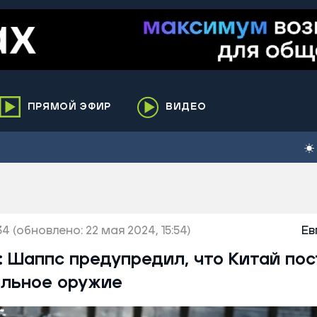
ПРЯМОЙ ЭФИР
ВИДЕО
ха
кий
елькупский
нги
34
нко
(обновлено: 22 мая 2024, 15:54)
Ев
ренгой
: Шаппс предупредил, что Китай по
ий район
альное оружие
к
ьский район