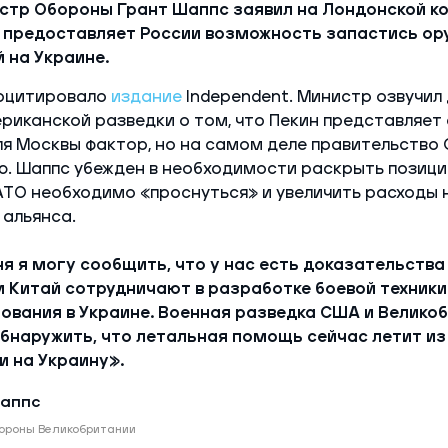
стр Обороны Грант Шаппс заявил на Лондонской к
Р предоставляет России возможность запастись ор
 на Украине.
оцитировало
издание
Independent. Министр озвучил
риканской разведки о том, что Пекин представляет 
я Москвы фактор, но на самом деле правительство 
. Шаппс убежден в необходимости раскрыть позици
АТО необходимо «проснуться» и увеличить расходы 
альянса.
я я могу сообщить, что у нас есть доказательства 
и Китай сотрудничают в разработке боевой техники
ования в Украине. Военная разведка США и Велико
бнаружить, что летальная помощь сейчас летит из
и на Украину».
Шаппс
ороны Великобритании