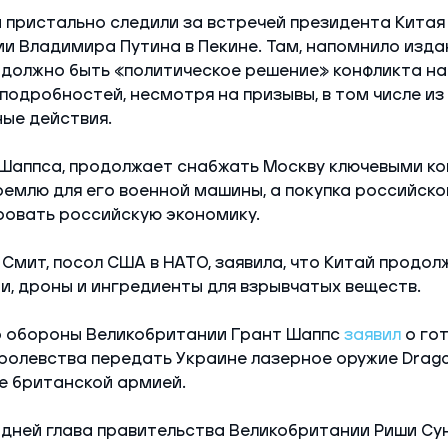
пристально следили за встречей президента Китая 
и Владимира Путина в Пекине. Там, напомнило изда
о должно быть «политическое решение» конфликта на 
подробностей, несмотря на призывы, в том числе из
ые действия.
 Шаппса, продолжает снабжать Москву ключевыми к
емлю для его военной машины, а покупка российской
ровать российскую экономику.
Смит, посол США в НАТО, заявила, что Китай продо
и, дроны и ингредиенты для взрывчатых веществ.
р обороны Великобритании Грант Шаппс
заявил
о го
олевства передать Украине лазерное оружие Drago
е британской армией.
 дней глава правительства Великобритании Риши Су