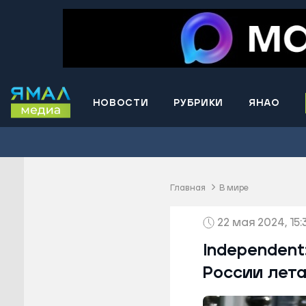
НОВОСТИ
РУБРИКИ
ЯНАО
Волнова
Губкинс
Краснос
район
Главная
В мире
Лабытна
22 мая 2024, 15:
Муравле
Новый У
Independent
Надымск
России лет
Ноябрьс
Приурал