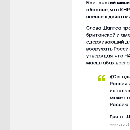
Британский мини
обороне, что КН
военных действий
Слова Шаппса пр
британской и аме
сдерживающий дл
вооружать Россию
утверждая, что Н
масштабах всего 
«Сегодн
Россия 
использ
может о
Россию 
Грант 
министр об