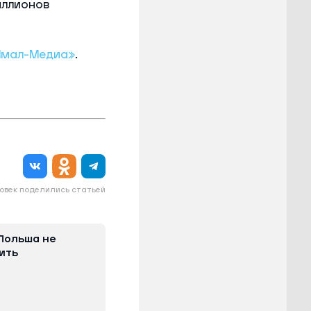
иллионов
Ямал-Медиа»
.
овек поделились статьей
Польша не
ить